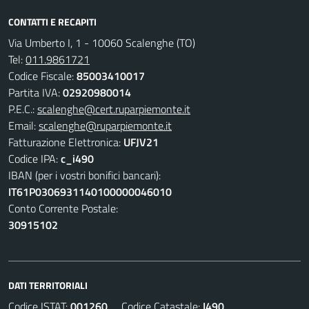
CONTATTI E RECAPITI
Via Umberto I, 1 - 10060 Scalenghe (TO)
Tel:
011.9861721
Codice Fiscale:
85003410017
Partita IVA:
02920980014
P.E.C.:
scalenghe@cert.ruparpiemonte.it
Email:
scalenghe@ruparpiemonte.it
Fatturazione Elettronica:
UFJV21
Codice IPA:
c_i490
IBAN (per i vostri bonifici bancari):
IT61P0306931140100000046010
Conto Corrente Postale:
30915102
DATI TERRITORIALI
Codice ISTAT:
001260
Codice Catastale:
I490