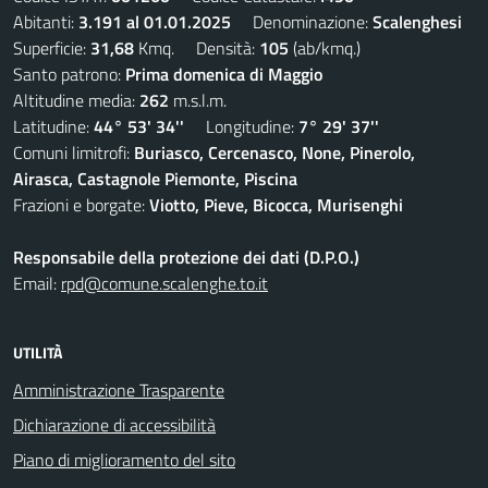
Abitanti:
3.191 al 01.01.2025
Denominazione:
Scalenghesi
Superficie:
31,68
Kmq. Densità:
105
(ab/kmq.)
Santo patrono:
Prima domenica di Maggio
Altitudine media:
262
m.s.l.m.
Latitudine:
44° 53' 34''
Longitudine:
7° 29' 37''
Comuni limitrofi:
Buriasco, Cercenasco, None, Pinerolo,
Airasca, Castagnole Piemonte, Piscina
Frazioni e borgate:
Viotto, Pieve, Bicocca, Murisenghi
Responsabile della protezione dei dati (D.P.O.)
Email:
rpd@comune.scalenghe.to.it
UTILITÀ
Amministrazione Trasparente
Dichiarazione di accessibilità
Piano di miglioramento del sito