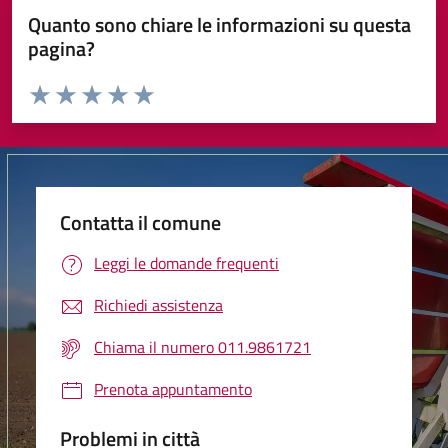
Quanto sono chiare le informazioni su questa
pagina?
Valuta da 1 a 5 stelle la pagina
Valuta 1 stelle su 5
Valuta 2 stelle su 5
Valuta 3 stelle su 5
Valuta 4 stelle su 5
Valuta 5 stelle su 5
Contatta il comune
Leggi le domande frequenti
Richiedi assistenza
Chiama il numero 011.9861721
Prenota appuntamento
Problemi in città