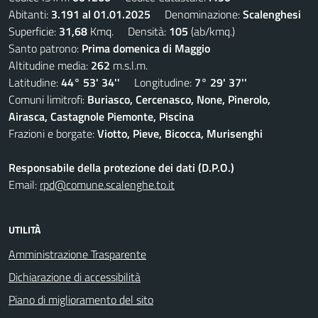
Abitanti:
3.191 al 01.01.2025
Denominazione:
Scalenghesi
Superficie:
31,68
Kmq. Densità:
105
(ab/kmq.)
Santo patrono:
Prima domenica di Maggio
Altitudine media:
262
m.s.l.m.
Latitudine:
44° 53' 34''
Longitudine:
7° 29' 37''
Comuni limitrofi:
Buriasco, Cercenasco, None, Pinerolo,
Airasca, Castagnole Piemonte, Piscina
Frazioni e borgate:
Viotto, Pieve, Bicocca, Murisenghi
Responsabile della protezione dei dati (D.P.O.)
Email:
rpd@comune.scalenghe.to.it
UTILITÀ
Amministrazione Trasparente
Dichiarazione di accessibilità
Piano di miglioramento del sito