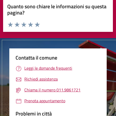
Quanto sono chiare le informazioni su questa
pagina?
Valuta da 1 a 5 stelle la pagina
Valuta 1 stelle su 5
Valuta 2 stelle su 5
Valuta 3 stelle su 5
Valuta 4 stelle su 5
Valuta 5 stelle su 5
Contatta il comune
Leggi le domande frequenti
Richiedi assistenza
Chiama il numero 011.9861721
Prenota appuntamento
Problemi in città