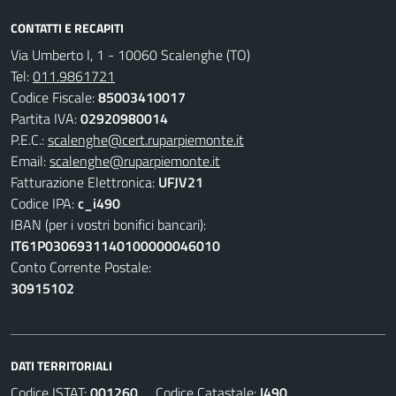
CONTATTI E RECAPITI
Via Umberto I, 1 - 10060 Scalenghe (TO)
Tel:
011.9861721
Codice Fiscale:
85003410017
Partita IVA:
02920980014
P.E.C.:
scalenghe@cert.ruparpiemonte.it
Email:
scalenghe@ruparpiemonte.it
Fatturazione Elettronica:
UFJV21
Codice IPA:
c_i490
IBAN (per i vostri bonifici bancari):
IT61P0306931140100000046010
Conto Corrente Postale:
30915102
DATI TERRITORIALI
Codice ISTAT:
001260
Codice Catastale:
I490