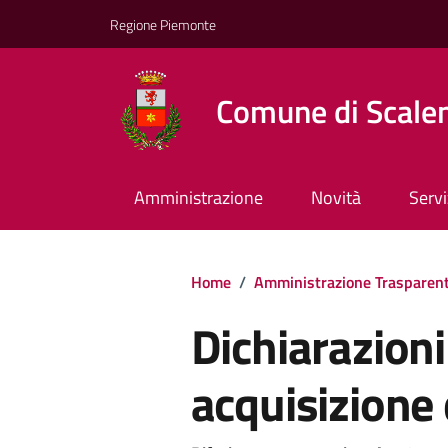
Regione Piemonte
Comune di Scale
Amministrazione
Novità
Servi
Home
/
Amministrazione Trasparen
Dichiarazioni
acquisizione d