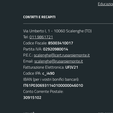
Educazio
CONTATTI E RECAPITI
Via Umberto I, 1 - 10060 Scalenghe (TO)
Tel:
011.9861721
Codice Fiscale:
85003410017
Partita IVA:
02920980014
P.E.C.:
scalenghe@cert.ruparpiemonte.it
Email:
scalenghe@ruparpiemonte.it
Fatturazione Elettronica:
UFJV21
Codice IPA:
c_i490
IBAN (per i vostri bonifici bancari):
IT61P0306931140100000046010
Conto Corrente Postale:
30915102