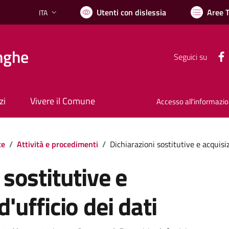
Utenti con dislessia
Aree 
ITA
Lingua attiva:
nghe
Seguici su
zi
Vivere il Comune
Accesso all'informazi
te
/
Attività e procedimenti
/
Dichiarazioni sostitutive e acquisiz
 sostitutive e
'ufficio dei dati