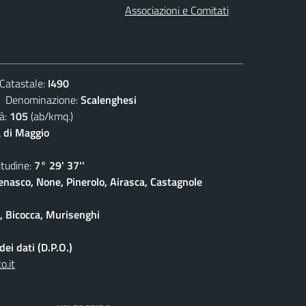
Associazioni e Comitati
atastale:
I490
enominazione:
Scalenghesi
à:
105
(ab/kmq.)
 di Maggio
udine:
7° 29' 37''
enasco, None, Pinerolo, Airasca, Castagnole
e, Bicocca, Murisenghi
ei dati (D.P.O.)
o.it