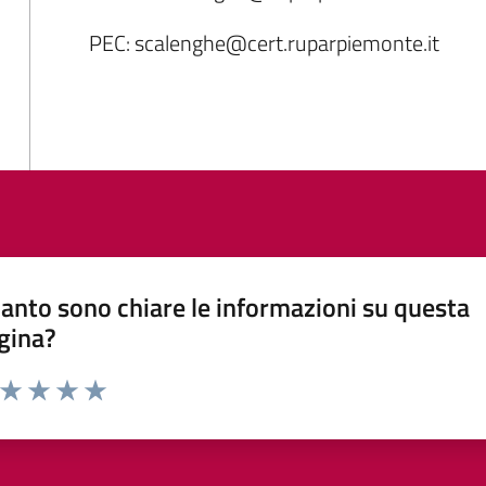
PEC: scalenghe@cert.ruparpiemonte.it
anto sono chiare le informazioni su questa
gina?
a da 1 a 5 stelle la pagina
ta 1 stelle su 5
Valuta 2 stelle su 5
Valuta 3 stelle su 5
Valuta 4 stelle su 5
Valuta 5 stelle su 5