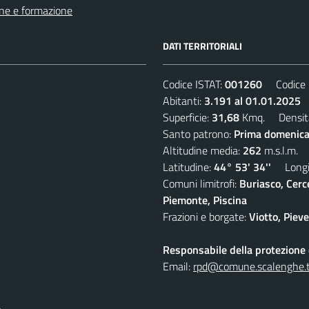
ne e formazione
DATI TERRITORIALI
Codice ISTAT:
001260
Codice C
Abitanti:
3.191 al 01.01.2025
D
Superficie:
31,68
Kmq. Densit
Santo patrono:
Prima domenica
Altitudine media:
262
m.s.l.m.
Latitudine:
44° 53' 34''
Longit
Comuni limitrofi:
Buriasco, Cerc
Piemonte, Piscina
Frazioni e borgate:
Viotto, Piev
Responsabile della protezione d
Email:
rpd@comune.scalenghe.t