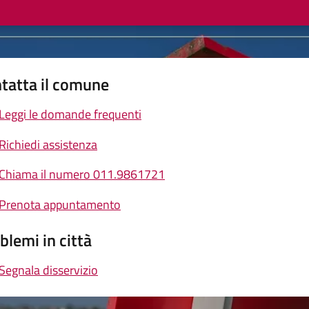
tatta il comune
Leggi le domande frequenti
Richiedi assistenza
Chiama il numero 011.9861721
Prenota appuntamento
blemi in città
Segnala disservizio