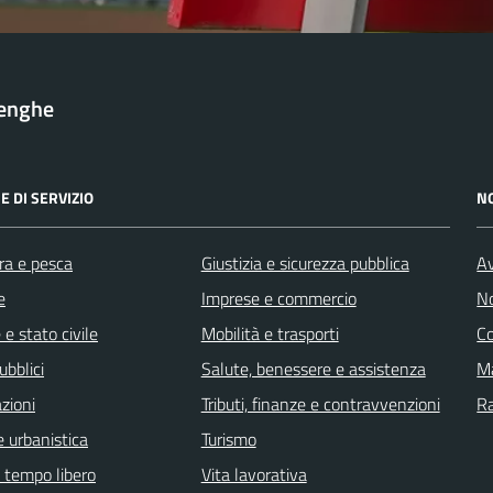
lenghe
E DI SERVIZIO
N
ra e pesca
Giustizia e sicurezza pubblica
Av
e
Imprese e commercio
No
e stato civile
Mobilità e trasporti
C
ubblici
Salute, benessere e assistenza
Ma
zioni
Tributi, finanze e contravvenzioni
R
 urbanistica
Turismo
e tempo libero
Vita lavorativa