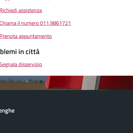
Richiedi assistenza
Chiama il numero 011.9861721
Prenota appuntamento
blemi in città
Segnala disservizio
lenghe