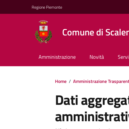
Regione Piemonte
Comune di Scale
Amministrazione
Novità
Servi
Home
/
Amministrazione Trasparen
Dati aggregat
amministrati