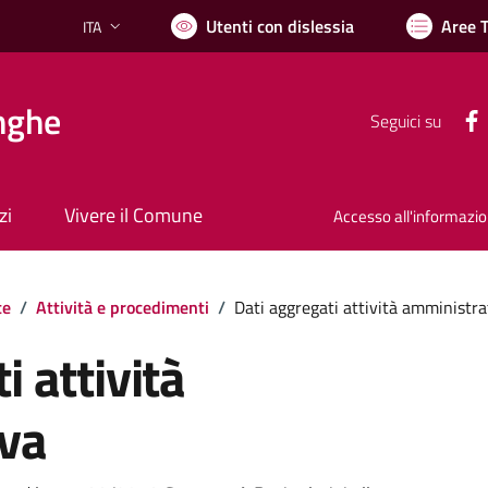
Utenti con dislessia
Aree 
ITA
Lingua attiva:
nghe
Seguici su
zi
Vivere il Comune
Accesso all'informazi
te
/
Attività e procedimenti
/
Dati aggregati attività amministra
i attività
va