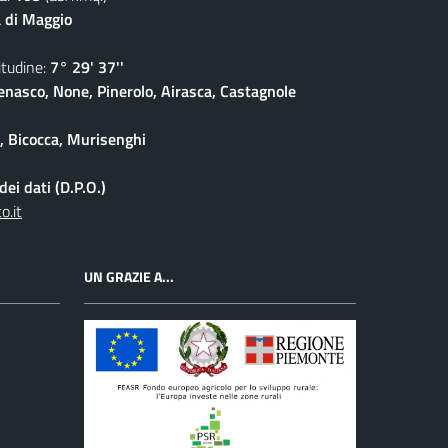
 di Maggio
udine:
7° 29' 37''
enasco, None, Pinerolo, Airasca, Castagnole
e, Bicocca, Murisenghi
ei dati (D.P.O.)
o.it
UN GRAZIE A...