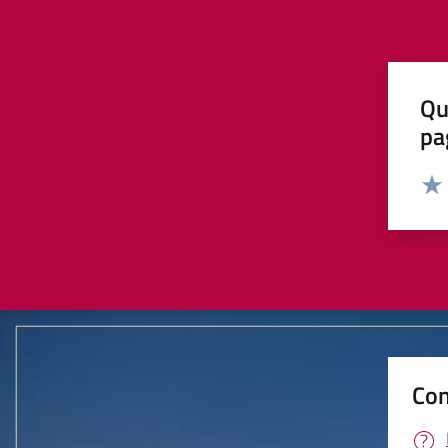
Qu
pa
Valut
Valu
Con