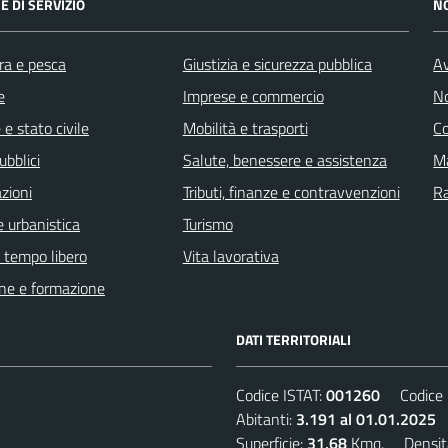
E DI SERVIZIO
N
ra e pesca
Giustizia e sicurezza pubblica
Av
e
Imprese e commercio
No
e stato civile
Mobilità e trasporti
C
ubblici
Salute, benessere e assistenza
Ma
zioni
Tributi, finanze e contravvenzioni
R
 urbanistica
Turismo
e tempo libero
Vita lavorativa
ne e formazione
DATI TERRITORIALI
Codice ISTAT:
001260
Codice C
Abitanti:
3.191 al 01.01.2025
D
Superficie:
31,68
Kmq. Densit