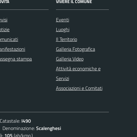
OVITÀ
VIVERE IL COMUNE
visi
Eventi
tizie
Luoghi
omunicati
Il Territorio
nifestazioni
Galleria Fotografica
assegna stampa
Galleria Video
Attività economiche e
Servizi
Associazioni e Comitati
atastale:
I490
enominazione:
Scalenghesi
à:
105
(ab/kmq.)