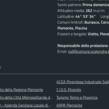
Santo patrono:
Prima domenica
Altitudine media:
262
m.s.l.m.
Latitudine:
44° 53' 34''
Longit
Comuni limitrofi:
Buriasco, Cerc
Piemonte, Piscina
Frazioni e borgate:
Viotto, Piev
Responsabile della protezione d
Email:
rpd@comune.scalenghe.t
I
ACEA Pinerolese Industraile SpA
 sito della Regione Piemonte
C.I.S.S. Pinerolo
 sito della Città Metropolitanda di Torino
Turismo Torino e Provincia
 - Azienda Sanitaria Locale di Collegno e Pinerolo
ARPA Piemonte