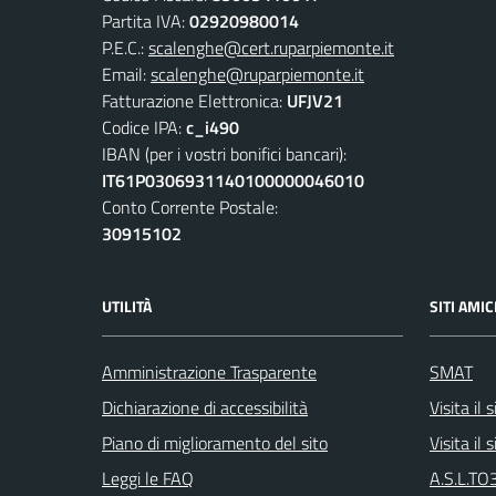
Partita IVA:
02920980014
P.E.C.:
scalenghe@cert.ruparpiemonte.it
Email:
scalenghe@ruparpiemonte.it
Fatturazione Elettronica:
UFJV21
Codice IPA:
c_i490
IBAN (per i vostri bonifici bancari):
IT61P0306931140100000046010
Conto Corrente Postale:
30915102
UTILITÀ
SITI AMIC
Amministrazione Trasparente
SMAT
Dichiarazione di accessibilità
Visita il
Piano di miglioramento del sito
Visita il
Leggi le FAQ
A.S.L.TO3