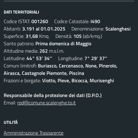
DATI TERRITORIALI
Codice ISTAT:
001260
Codice Catastale:
I490
Abitanti:
3.191 al 01.01.2025
Denominazione:
Scalenghesi
Superficie:
31,68
Kmq. Densità:
105
(ab/kmq.)
Santo patrono:
Prima domenica di Maggio
Altitudine media:
262
m.s.l.m.
Latitudine:
44° 53' 34''
Longitudine:
7° 29' 37''
Comuni limitrofi:
Buriasco, Cercenasco, None, Pinerolo,
Airasca, Castagnole Piemonte, Piscina
Frazioni e borgate:
Viotto, Pieve, Bicocca, Murisenghi
Responsabile della protezione dei dati (D.P.O.)
Email:
rpd@comune.scalenghe.to.it
UTILITÀ
Amministrazione Trasparente