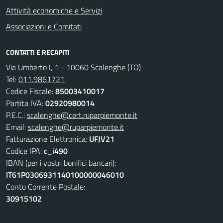
Attività economiche e Servizi
Associazioni e Comitati
CONTATTI E RECAPITI
Via Umberto I, 1 - 10060 Scalenghe (TO)
Tel:
011.9861721
Codice Fiscale:
85003410017
Partita IVA:
02920980014
P.E.C.:
scalenghe@cert.ruparpiemonte.it
Email:
scalenghe@ruparpiemonte.it
Fatturazione Elettronica:
UFJV21
Codice IPA:
c_i490
IBAN (per i vostri bonifici bancari):
IT61P0306931140100000046010
Conto Corrente Postale:
30915102