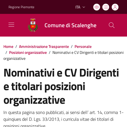
ITA
Regione Piemonte
Lingua attiva:
Comune di Scalenghe
Home
/
Amministrazione Trasparente
/
Personale
/
Posizioni organizzative
/
Nominativi e CV Dirigenti e titolari posizioni
organizzative
Nominativi e CV Dirigenti
e titolari posizioni
organizzative
In questa pagina sono pubblicati, ai sensi dell’ art. 14, comma 1-
quinqiues del D. Lgs. 33/2013, i curricula vitae dei titolari di
posizioni organizzative