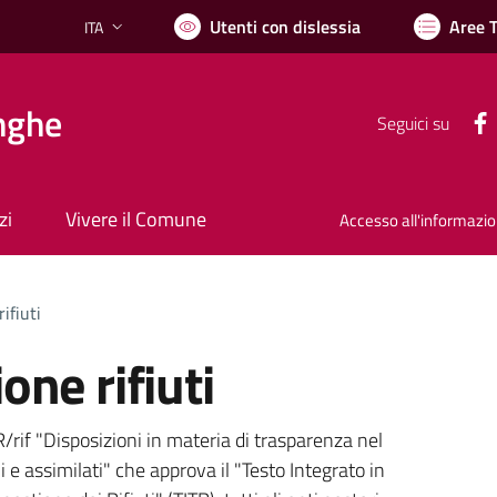
Utenti con dislessia
Aree 
ITA
Lingua attiva:
nghe
Seguici su
zi
Vivere il Comune
Accesso all'informazi
ifiuti
one rifiuti
rif "Disposizioni in materia di trasparenza nel
ni e assimilati" che approva il "Testo Integrato in