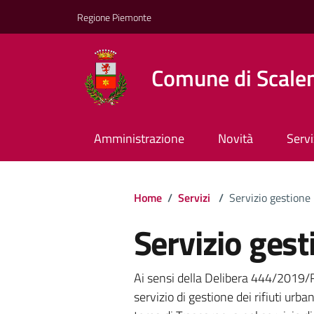
Regione Piemonte
Comune di Scale
Amministrazione
Novità
Servi
Home
/
Servizi
/
Servizio gestione r
Servizio gesti
Ai sensi della Delibera 444/2019/R/
servizio di gestione dei rifiuti urba