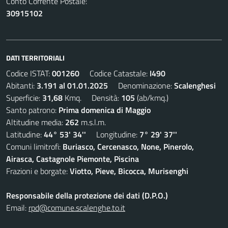
Conto Corrente Postale:
30915102
DATI TERRITORIALI
Codice ISTAT:
001260
Codice Catastale:
I490
Abitanti:
3.191 al 01.01.2025
Denominazione:
Scalenghesi
Superficie:
31,68
Kmq. Densità:
105
(ab/kmq.)
Santo patrono:
Prima domenica di Maggio
Altitudine media:
262
m.s.l.m.
Latitudine:
44° 53' 34''
Longitudine:
7° 29' 37''
Comuni limitrofi:
Buriasco, Cercenasco, None, Pinerolo,
Airasca, Castagnole Piemonte, Piscina
Frazioni e borgate:
Viotto, Pieve, Bicocca, Murisenghi
Responsabile della protezione dei dati (D.P.O.)
Email:
rpd@comune.scalenghe.to.it