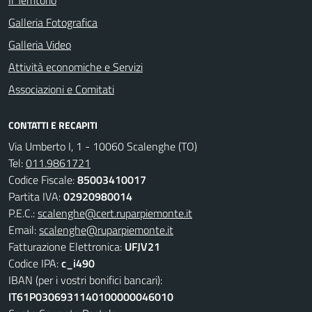
Il Territorio
Galleria Fotografica
Galleria Video
Attività economiche e Servizi
Associazioni e Comitati
CONTATTI E RECAPITI
Via Umberto I, 1 - 10060 Scalenghe (TO)
Tel:
011.9861721
Codice Fiscale:
85003410017
Partita IVA:
02920980014
P.E.C.:
scalenghe@cert.ruparpiemonte.it
Email:
scalenghe@ruparpiemonte.it
Fatturazione Elettronica:
UFJV21
Codice IPA:
c_i490
IBAN (per i vostri bonifici bancari):
IT61P0306931140100000046010