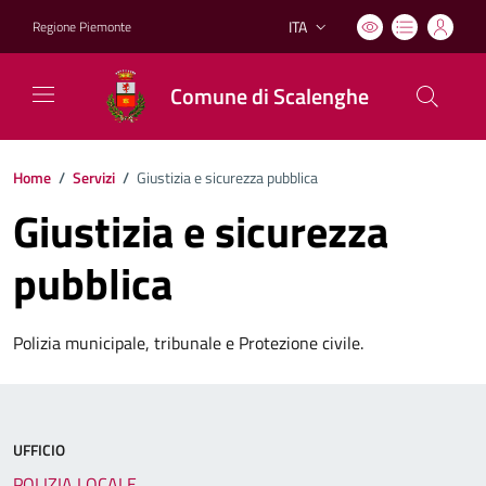
ITA
Regione Piemonte
Lingua attiva:
Comune di Scalenghe
Home
/
Servizi
/
Giustizia e sicurezza pubblica
Giustizia e sicurezza
pubblica
Polizia municipale, tribunale e Protezione civile.
UFFICIO
POLIZIA LOCALE