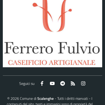
Facebook
YouTube
Telegram
RSS
Instagram
Seguici su
©
2026
Comune di
Scalenghe
- Tutti i diritti riservati - I
contenuti del sito, testi e immagini sono di proprietà del