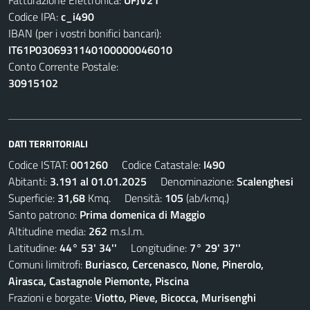
Fatturazione Elettronica:
UFJV21
Codice IPA:
c_i490
IBAN (per i vostri bonifici bancari):
IT61P0306931140100000046010
Conto Corrente Postale:
30915102
DATI TERRITORIALI
Codice ISTAT:
001260
Codice Catastale:
I490
Abitanti:
3.191 al 01.01.2025
Denominazione:
Scalenghesi
Superficie:
31,68
Kmq. Densità:
105
(ab/kmq.)
Santo patrono:
Prima domenica di Maggio
Altitudine media:
262
m.s.l.m.
Latitudine:
44° 53' 34''
Longitudine:
7° 29' 37''
Comuni limitrofi:
Buriasco, Cercenasco, None, Pinerolo,
Airasca, Castagnole Piemonte, Piscina
Frazioni e borgate:
Viotto, Pieve, Bicocca, Murisenghi