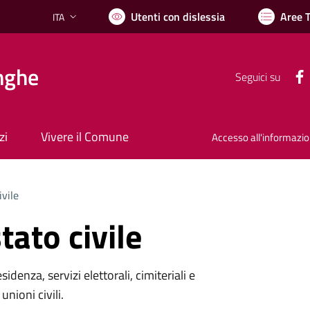
Utenti con dislessia
Aree 
ITA
Lingua attiva:
nghe
Seguici su
zi
Vivere il Comune
Accesso all'informazi
ivile
tato civile
denza, servizi elettorali, cimiteriali e
unioni civili.