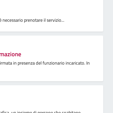
è necessario prenotare il servizio...
remazione
firmata in presenza del funzionario incaricato. In
rafica, un insieme di persone che coabitano