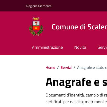
Regione Piemonte
Comune di Scale
Amministrazione
Novità
Servi
Home
/
Servizi
/
Anagrafe e stato c
Anagrafe e s
Documenti d’identità, cambio di resi
certificati per nascita, matrimoni e 