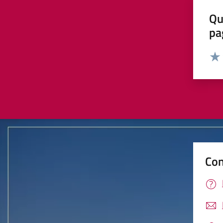
Qu
pa
Valut
Valu
Con