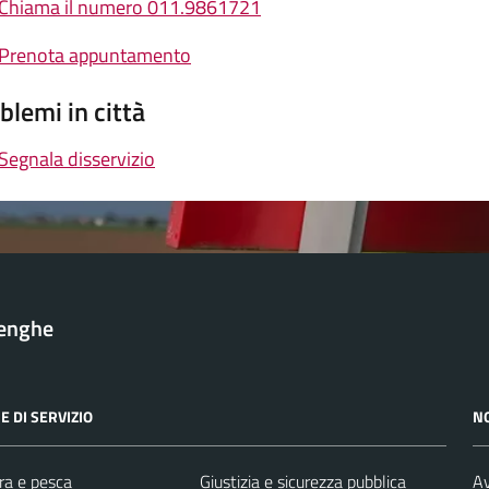
Chiama il numero 011.9861721
Prenota appuntamento
blemi in città
Segnala disservizio
lenghe
E DI SERVIZIO
N
ra e pesca
Giustizia e sicurezza pubblica
Av