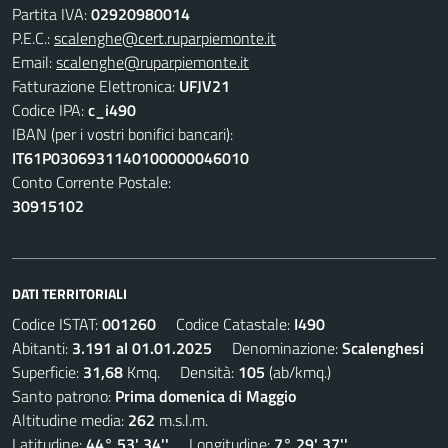
Partita IVA:
02920980014
P.E.C.:
scalenghe@cert.ruparpiemonte.it
Email:
scalenghe@ruparpiemonte.it
Fatturazione Elettronica:
UFJV21
Codice IPA:
c_i490
IBAN (per i vostri bonifici bancari):
IT61P0306931140100000046010
Conto Corrente Postale:
30915102
DATI TERRITORIALI
Codice ISTAT:
001260
Codice Catastale:
I490
Abitanti:
3.191 al 01.01.2025
Denominazione:
Scalenghesi
Superficie:
31,68
Kmq. Densità:
105
(ab/kmq.)
Santo patrono:
Prima domenica di Maggio
Altitudine media:
262
m.s.l.m.
Latitudine:
44° 53' 34''
Longitudine:
7° 29' 37''