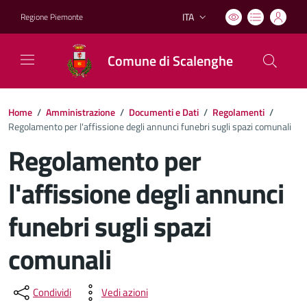
ITA
Regione Piemonte
Lingua attiva:
Comune di Scalenghe
Home
/
Amministrazione
/
Documenti e Dati
/
Regolamenti
/
Regolamento per l'affissione degli annunci funebri sugli spazi comunali
Regolamento per
l'affissione degli annunci
funebri sugli spazi
comunali
Dettagli del documento
Condividi
Vedi azioni