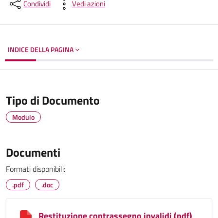
Dettagli del documento
Condividi
Vedi azioni
INDICE DELLA PAGINA
Tipo di Documento
Modulo
Documenti
Formati disponibili:
.pdf
.doc
Restituzione contrassegno invalidi (pdf)