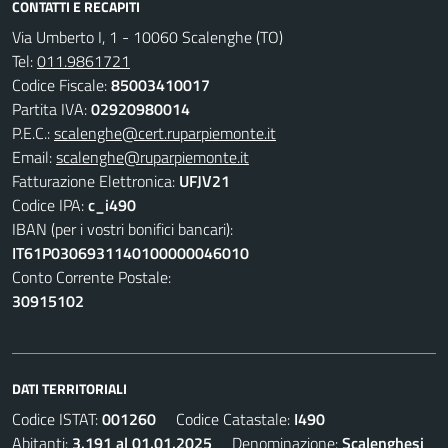
CONTATTI E RECAPITI
Via Umberto I, 1 - 10060 Scalenghe (TO)
Tel:
011.9861721
Codice Fiscale:
85003410017
Partita IVA:
02920980014
P.E.C.:
scalenghe@cert.ruparpiemonte.it
Email:
scalenghe@ruparpiemonte.it
Fatturazione Elettronica:
UFJV21
Codice IPA:
c_i490
IBAN (per i vostri bonifici bancari):
IT61P0306931140100000046010
Conto Corrente Postale:
30915102
DATI TERRITORIALI
Codice ISTAT:
001260
Codice Catastale:
I490
Abitanti:
3.191 al 01.01.2025
Denominazione:
Scalenghesi