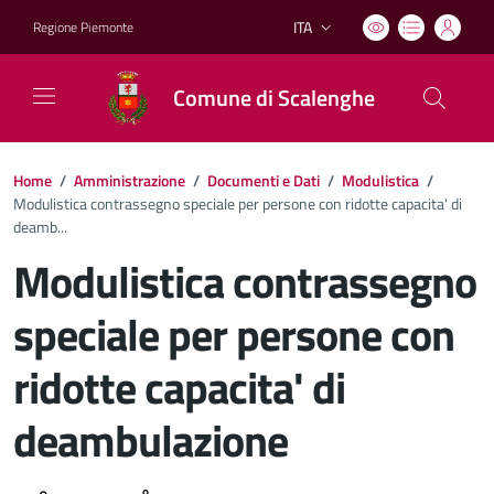
ITA
Regione Piemonte
Lingua attiva:
Comune di Scalenghe
Home
/
Amministrazione
/
Documenti e Dati
/
Modulistica
/
Modulistica contrassegno speciale per persone con ridotte capacita' di
deamb...
Modulistica contrassegno
speciale per persone con
ridotte capacita' di
deambulazione