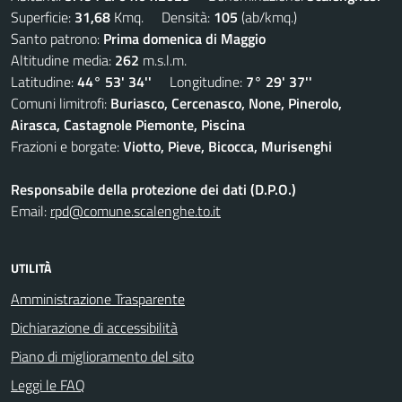
Superficie:
31,68
Kmq. Densità:
105
(ab/kmq.)
Santo patrono:
Prima domenica di Maggio
Altitudine media:
262
m.s.l.m.
Latitudine:
44° 53' 34''
Longitudine:
7° 29' 37''
Comuni limitrofi:
Buriasco, Cercenasco, None, Pinerolo,
Airasca, Castagnole Piemonte, Piscina
Frazioni e borgate:
Viotto, Pieve, Bicocca, Murisenghi
Responsabile della protezione dei dati (D.P.O.)
Email:
rpd@comune.scalenghe.to.it
UTILITÀ
Amministrazione Trasparente
Dichiarazione di accessibilità
Piano di miglioramento del sito
Leggi le FAQ