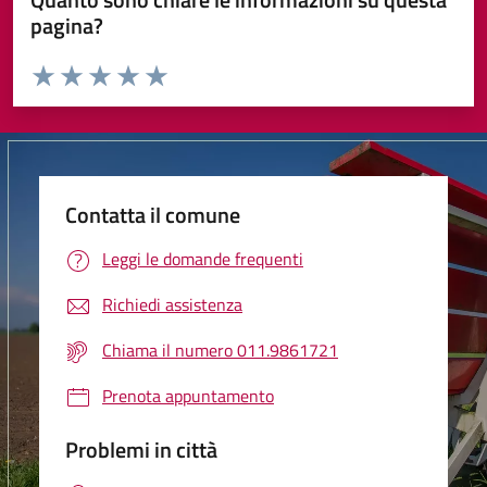
pagina?
Valuta da 1 a 5 stelle la pagina
Valuta 1 stelle su 5
Valuta 2 stelle su 5
Valuta 3 stelle su 5
Valuta 4 stelle su 5
Valuta 5 stelle su 5
Contatta il comune
Leggi le domande frequenti
Richiedi assistenza
Chiama il numero 011.9861721
Prenota appuntamento
Problemi in città