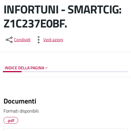
INFORTUNI - SMARTCIG:
Z1C237E0BF.
Dettagli del documento
Condividi
Vedi azioni
INDICE DELLA PAGINA
Documenti
Formati disponibili:
.pdf