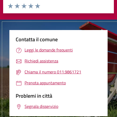
Valuta da 1 a 5 stelle la pagina
Valuta 1 stelle su 5
Valuta 2 stelle su 5
Valuta 3 stelle su 5
Valuta 4 stelle su 5
Valuta 5 stelle su 5
Contatta il comune
Leggi le domande frequenti
Richiedi assistenza
Chiama il numero 011.9861721
Prenota appuntamento
Problemi in città
Segnala disservizio