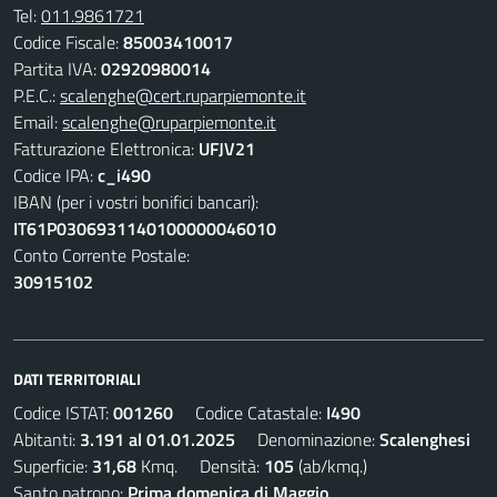
Tel:
011.9861721
Codice Fiscale:
85003410017
Partita IVA:
02920980014
P.E.C.:
scalenghe@cert.ruparpiemonte.it
Email:
scalenghe@ruparpiemonte.it
Fatturazione Elettronica:
UFJV21
Codice IPA:
c_i490
IBAN (per i vostri bonifici bancari):
IT61P0306931140100000046010
Conto Corrente Postale:
30915102
DATI TERRITORIALI
Codice ISTAT:
001260
Codice Catastale:
I490
Abitanti:
3.191 al 01.01.2025
Denominazione:
Scalenghesi
Superficie:
31,68
Kmq. Densità:
105
(ab/kmq.)
Santo patrono:
Prima domenica di Maggio