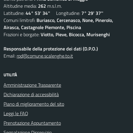
Altitudine media:
262
m.s.l.m.
Latitudine:
44° 53' 34''
Longitudine:
7° 29' 37''
Comuni limitrofi:
Buriasco, Cercenasco, None, Pinerolo,
Airasca, Castagnole Piemonte, Piscina
Frazioni e borgate:
Viotto, Pieve, Bicocca, Murisenghi
Responsabile della protezione dei dati (D.P.O.)
Email:
rpd@comune.scalenghe.to.it
UTILITÀ
Amministrazione Trasparente
Dichiarazione di accessibilità
Piano di miglioramento del sito
Leggi le FAQ
Prenotazione Appuntamento
Segnalazione Disservizio