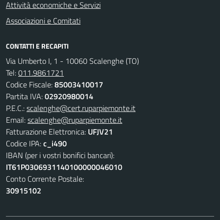
Attività economiche e Servizi
Associazioni e Comitati
CONTATTI E RECAPITI
Via Umberto I, 1 - 10060 Scalenghe (TO)
Tel:
011.9861721
Codice Fiscale:
85003410017
Partita IVA:
02920980014
P.E.C.:
scalenghe@cert.ruparpiemonte.it
Email:
scalenghe@ruparpiemonte.it
Fatturazione Elettronica:
UFJV21
Codice IPA:
c_i490
IBAN (per i vostri bonifici bancari):
IT61P0306931140100000046010
Conto Corrente Postale:
30915102