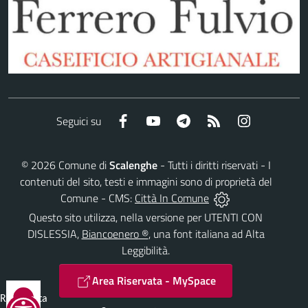
Facebook
YouTube
Telegram
RSS
Instagram
Seguici su
©
2026
Comune di
Scalenghe
- Tutti i diritti riservati - I
contenuti del sito, testi e immagini sono di proprietà del
Comune - CMS:
Città In Comune
Questo sito utilizza, nella versione per UTENTI CON
DISLESSIA,
Biancoenero ®
, una font italiana ad Alta
Leggibilità.
Area Riservata - MySpace
Reimposta