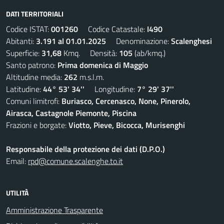
DATI TERRITORIALI
Codice ISTAT:
001260
Codice Catastale:
I490
Abitanti:
3.191 al 01.01.2025
Denominazione:
Scalenghesi
Superficie:
31,68
Kmq. Densità:
105
(ab/kmq.)
Santo patrono:
Prima domenica di Maggio
Altitudine media:
262
m.s.l.m.
Latitudine:
44° 53' 34''
Longitudine:
7° 29' 37''
Comuni limitrofi:
Buriasco, Cercenasco, None, Pinerolo,
Airasca, Castagnole Piemonte, Piscina
Frazioni e borgate:
Viotto, Pieve, Bicocca, Murisenghi
Responsabile della protezione dei dati (D.P.O.)
Email:
rpd@comune.scalenghe.to.it
UTILITÀ
Amministrazione Trasparente