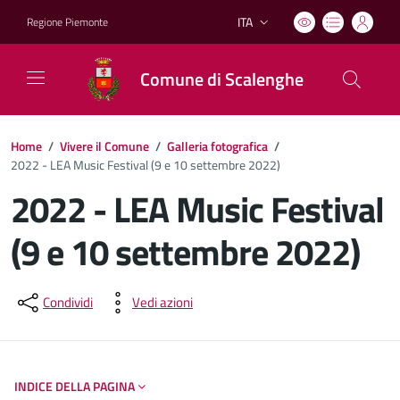
ITA
Regione Piemonte
Lingua attiva:
Comune di Scalenghe
Home
/
Vivere il Comune
/
Galleria fotografica
/
2022 - LEA Music Festival (9 e 10 settembre 2022)
2022 - LEA Music Festival
(9 e 10 settembre 2022)
Dettagli del documento
Condividi
Vedi azioni
INDICE DELLA PAGINA