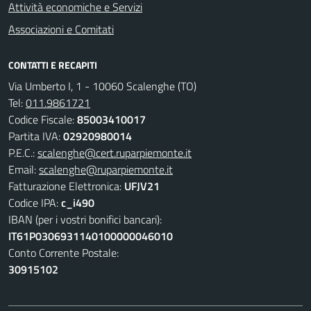
Attività economiche e Servizi
Associazioni e Comitati
CONTATTI E RECAPITI
Via Umberto I, 1 - 10060 Scalenghe (TO)
Tel:
011.9861721
Codice Fiscale:
85003410017
Partita IVA:
02920980014
P.E.C.:
scalenghe@cert.ruparpiemonte.it
Email:
scalenghe@ruparpiemonte.it
Fatturazione Elettronica:
UFJV21
Codice IPA:
c_i490
IBAN (per i vostri bonifici bancari):
IT61P0306931140100000046010
Conto Corrente Postale:
30915102