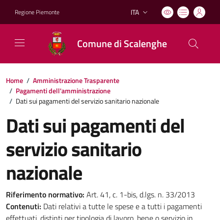
ITA
Regione Piemonte
Lingua attiva:
Comune di Scalenghe
Home
/
Amministrazione Trasparente
/
Pagamenti dell'amministrazione
/
Dati sui pagamenti del servizio sanitario nazionale
Dati sui pagamenti del
servizio sanitario
nazionale
Riferimento normativo:
Art. 41, c. 1-bis, d.lgs. n. 33/2013
Contenuti:
Dati relativi a tutte le spese e a tutti i pagamenti
effettuati, distinti per tipologia di lavoro, bene o servizio in