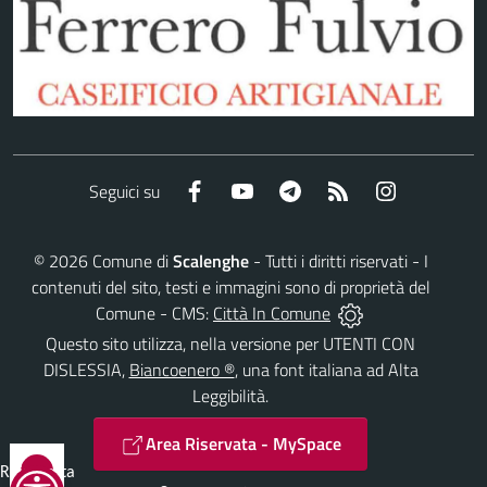
Facebook
YouTube
Telegram
RSS
Instagram
Seguici su
©
2026
Comune di
Scalenghe
- Tutti i diritti riservati - I
contenuti del sito, testi e immagini sono di proprietà del
Comune - CMS:
Città In Comune
Questo sito utilizza, nella versione per UTENTI CON
DISLESSIA,
Biancoenero ®
, una font italiana ad Alta
Leggibilità.
Area Riservata - MySpace
Reimposta