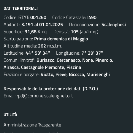
DATI TERRITORIALI
Codice ISTAT:
001260
Codice Catastale:
I490
Abitanti:
3.191 al 01.01.2025
Denominazione:
Scalenghesi
Superficie:
31,68
Kmq. Densità:
105
(ab/kmq.)
Santo patrono:
Prima domenica di Maggio
Altitudine media:
262
m.s.l.m.
Latitudine:
44° 53' 34''
Longitudine:
7° 29' 37''
Comuni limitrofi:
Buriasco, Cercenasco, None, Pinerolo,
Airasca, Castagnole Piemonte, Piscina
Frazioni e borgate:
Viotto, Pieve, Bicocca, Murisenghi
Responsabile della protezione dei dati (D.P.O.)
Email:
rpd@comune.scalenghe.to.it
UTILITÀ
Amministrazione Trasparente