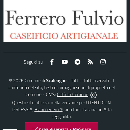
Facebook
YouTube
Telegram
RSS
Instagram
Seguici su
©
2026
Comune di
Scalenghe
- Tutti i diritti riservati - I
contenuti del sito, testi e immagini sono di proprietà del
Comune - CMS:
Città In Comune
Questo sito utilizza, nella versione per UTENTI CON
DISLESSIA,
Biancoenero ®
, una font italiana ad Alta
Leggibilità.
Area Riservata - MySpace