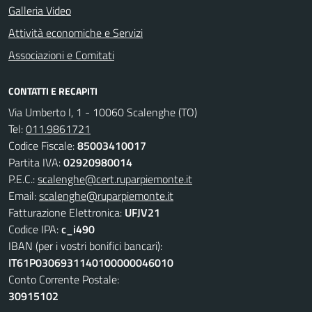
Galleria Video
Attività economiche e Servizi
Associazioni e Comitati
CONTATTI E RECAPITI
Via Umberto I, 1 - 10060 Scalenghe (TO)
Tel:
011.9861721
Codice Fiscale:
85003410017
Partita IVA:
02920980014
P.E.C.:
scalenghe@cert.ruparpiemonte.it
Email:
scalenghe@ruparpiemonte.it
Fatturazione Elettronica:
UFJV21
Codice IPA:
c_i490
IBAN (per i vostri bonifici bancari):
IT61P0306931140100000046010
Conto Corrente Postale:
30915102