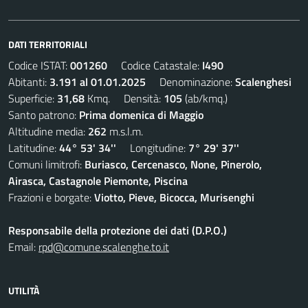
DATI TERRITORIALI
Codice ISTAT:
001260
Codice Catastale:
I490
Abitanti:
3.191 al 01.01.2025
Denominazione:
Scalenghesi
Superficie:
31,68
Kmq. Densità:
105
(ab/kmq.)
Santo patrono:
Prima domenica di Maggio
Altitudine media:
262
m.s.l.m.
Latitudine:
44° 53' 34''
Longitudine:
7° 29' 37''
Comuni limitrofi:
Buriasco, Cercenasco, None, Pinerolo,
Airasca, Castagnole Piemonte, Piscina
Frazioni e borgate:
Viotto, Pieve, Bicocca, Murisenghi
Responsabile della protezione dei dati (D.P.O.)
Email:
rpd@comune.scalenghe.to.it
UTILITÀ