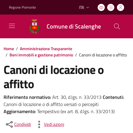
ITA
Regione Piemonte
Lingua attiva:
Comune di Scalenghe
Home
/
Amministrazione Trasparente
/
Beni immobili e gestione patrimonio
/
Canoni di locazione o affitto
Canoni di locazione o
affitto
Riferimento normativo:
Art. 30, d.lgs. n. 33/2013
Contenuti:
Canoni di locazione o di affitto versati o percepiti
Aggiornamento:
Tempestivo (ex art. 8, d.lgs. n. 33/2013)
Condividi
Vedi azioni