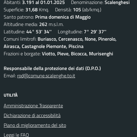
Abitanti:
3.191 al 01.01.2025
Denominazione:
Scalenghesi
Superficie:
31,68
Kmq. Densità:
105
(ab/kmq.)
Santo patrono:
Prima domenica di Maggio
Altitudine media:
262
m.s.l.m.
Latitudine:
44° 53' 34''
Longitudine:
7° 29' 37''
Comuni limitrofi:
Buriasco, Cercenasco, None, Pinerolo,
Airasca, Castagnole Piemonte, Piscina
Frazioni e borgate:
Viotto, Pieve, Bicocca, Murisenghi
Responsabile della protezione dei dati (D.P.O.)
Email:
rpd@comune.scalenghe.to.it
UTILITÀ
Amministrazione Trasparente
Dichiarazione di accessibilità
Piano di miglioramento del sito
Leggi le FAQ