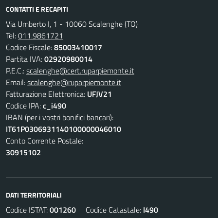
CONTATTI E RECAPITI
Via Umberto I, 1 - 10060 Scalenghe (TO)
Tel:
011.9861721
Codice Fiscale:
85003410017
Partita IVA:
02920980014
P.E.C.:
scalenghe@cert.ruparpiemonte.it
Email:
scalenghe@ruparpiemonte.it
Fatturazione Elettronica:
UFJV21
Codice IPA:
c_i490
IBAN (per i vostri bonifici bancari):
IT61P0306931140100000046010
Conto Corrente Postale:
30915102
DATI TERRITORIALI
Codice ISTAT:
001260
Codice Catastale:
I490