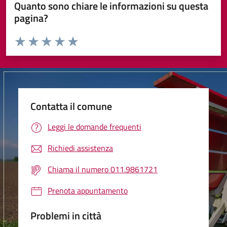
Quanto sono chiare le informazioni su questa
pagina?
Valuta da 1 a 5 stelle la pagina
Valuta 1 stelle su 5
Valuta 2 stelle su 5
Valuta 3 stelle su 5
Valuta 4 stelle su 5
Valuta 5 stelle su 5
Contatta il comune
Leggi le domande frequenti
Richiedi assistenza
Chiama il numero 011.9861721
Prenota appuntamento
Problemi in città