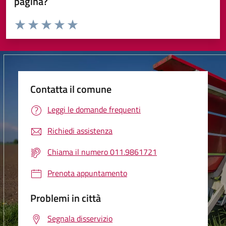
pagina?
Valuta da 1 a 5 stelle la pagina
Valuta 1 stelle su 5
Valuta 2 stelle su 5
Valuta 3 stelle su 5
Valuta 4 stelle su 5
Valuta 5 stelle su 5
Contatta il comune
Leggi le domande frequenti
Richiedi assistenza
Chiama il numero 011.9861721
Prenota appuntamento
Problemi in città
Segnala disservizio