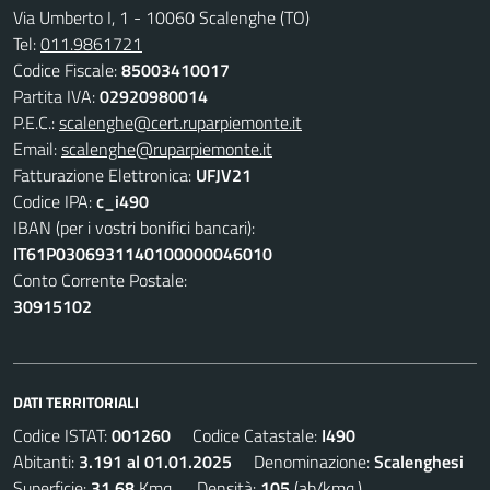
Via Umberto I, 1 - 10060 Scalenghe (TO)
Tel:
011.9861721
Codice Fiscale:
85003410017
Partita IVA:
02920980014
P.E.C.:
scalenghe@cert.ruparpiemonte.it
Email:
scalenghe@ruparpiemonte.it
Fatturazione Elettronica:
UFJV21
Codice IPA:
c_i490
IBAN (per i vostri bonifici bancari):
IT61P0306931140100000046010
Conto Corrente Postale:
30915102
DATI TERRITORIALI
Codice ISTAT:
001260
Codice Catastale:
I490
Abitanti:
3.191 al 01.01.2025
Denominazione:
Scalenghesi
Superficie:
31,68
Kmq. Densità:
105
(ab/kmq.)