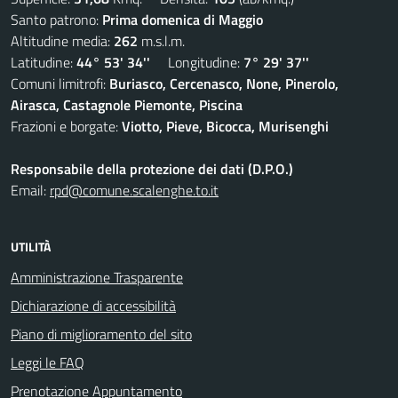
Santo patrono:
Prima domenica di Maggio
Altitudine media:
262
m.s.l.m.
Latitudine:
44° 53' 34''
Longitudine:
7° 29' 37''
Comuni limitrofi:
Buriasco, Cercenasco, None, Pinerolo,
Airasca, Castagnole Piemonte, Piscina
Frazioni e borgate:
Viotto, Pieve, Bicocca, Murisenghi
Responsabile della protezione dei dati (D.P.O.)
Email:
rpd@comune.scalenghe.to.it
UTILITÀ
Amministrazione Trasparente
Dichiarazione di accessibilità
Piano di miglioramento del sito
Leggi le FAQ
Prenotazione Appuntamento