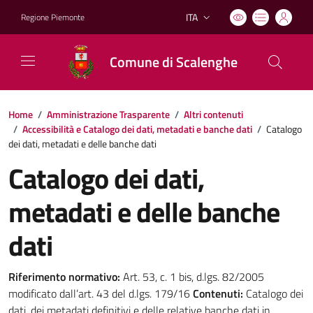
ITA
Regione Piemonte
Lingua attiva:
Comune di Scalenghe
Home
/
Amministrazione Trasparente
/
Altri contenuti
/
Accessibilità e Catalogo dei dati, metadati e banche dati
/
Catalogo
dei dati, metadati e delle banche dati
Catalogo dei dati,
metadati e delle banche
dati
Riferimento normativo:
Art. 53, c. 1 bis, d.lgs. 82/2005
modificato dall’art. 43 del d.lgs. 179/16
Contenuti:
Catalogo dei
dati, dei metadati definitivi e delle relative banche dati in