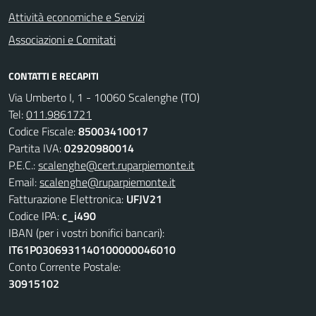
Attività economiche e Servizi
Associazioni e Comitati
CONTATTI E RECAPITI
Via Umberto I, 1 - 10060 Scalenghe (TO)
Tel:
011.9861721
Codice Fiscale:
85003410017
Partita IVA:
02920980014
P.E.C.:
scalenghe@cert.ruparpiemonte.it
Email:
scalenghe@ruparpiemonte.it
Fatturazione Elettronica:
UFJV21
Codice IPA:
c_i490
IBAN (per i vostri bonifici bancari):
IT61P0306931140100000046010
Conto Corrente Postale:
30915102