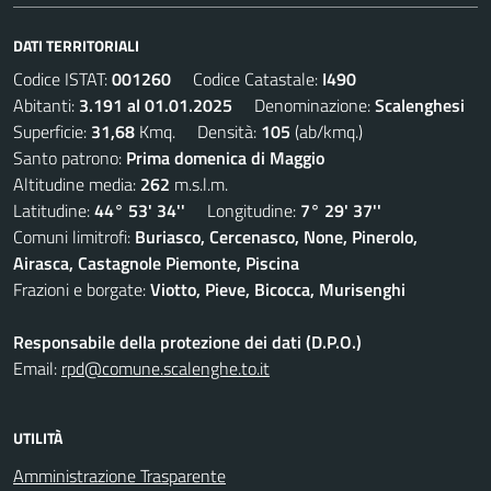
DATI TERRITORIALI
Codice ISTAT:
001260
Codice Catastale:
I490
Abitanti:
3.191 al 01.01.2025
Denominazione:
Scalenghesi
Superficie:
31,68
Kmq. Densità:
105
(ab/kmq.)
Santo patrono:
Prima domenica di Maggio
Altitudine media:
262
m.s.l.m.
Latitudine:
44° 53' 34''
Longitudine:
7° 29' 37''
Comuni limitrofi:
Buriasco, Cercenasco, None, Pinerolo,
Airasca, Castagnole Piemonte, Piscina
Frazioni e borgate:
Viotto, Pieve, Bicocca, Murisenghi
Responsabile della protezione dei dati (D.P.O.)
Email:
rpd@comune.scalenghe.to.it
UTILITÀ
Amministrazione Trasparente