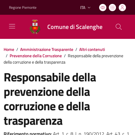
ITA
Regione Piemonte
Lingua attiva:
Comune di Scalenghe
Home
/
Amministrazione Trasparente
/
Altri contenuti
/
Prevenzione della Corruzione
/
Responsabile della prevenzione
della corruzione e della trasparenza
Responsabile della
prevenzione della
corruzione e della
trasparenza
Riferimento normativo:
Art. 1, c. 8, l. n. 190/2012, Art. 43, c. 1,