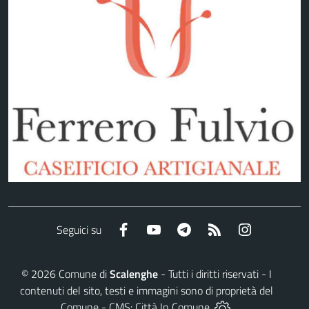
Facebook
YouTube
Telegram
RSS
Instagram
Seguici su
©
2026
Comune di
Scalenghe
- Tutti i diritti riservati - I
contenuti del sito, testi e immagini sono di proprietà del
Comune - CMS:
Città In Comune