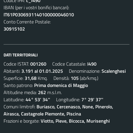
Codice IPA:
c_i490
IBAN (per i vostri bonifici bancari):
IT61P0306931140100000046010
Conto Corrente Postale:
30915102
DATI TERRITORIALI
Codice ISTAT:
001260
Codice Catastale:
I490
Abitanti:
3.191 al 01.01.2025
Denominazione:
Scalenghesi
Superficie:
31,68
Kmq. Densità:
105
(ab/kmq.)
Santo patrono:
Prima domenica di Maggio
Altitudine media:
262
m.s.l.m.
Latitudine:
44° 53' 34''
Longitudine:
7° 29' 37''
Comuni limitrofi:
Buriasco, Cercenasco, None, Pinerolo,
Airasca, Castagnole Piemonte, Piscina
Frazioni e borgate:
Viotto, Pieve, Bicocca, Murisenghi