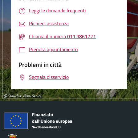
Leggi le domande frequenti
Richiedi assistenza
Chiama il numero 011.9861721
Prenota appuntamento
Problemi in città
Segnala disservizio