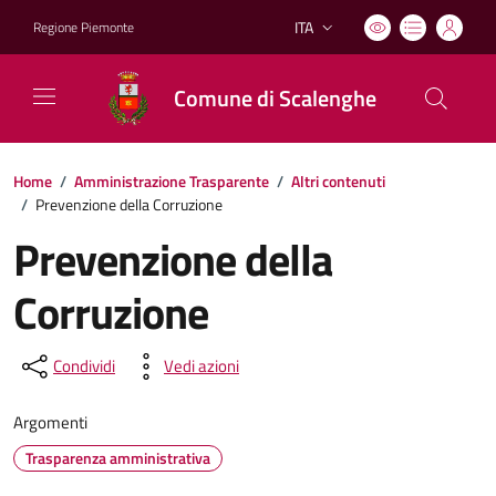
ITA
Regione Piemonte
Lingua attiva:
Comune di Scalenghe
Home
/
Amministrazione Trasparente
/
Altri contenuti
/
Prevenzione della Corruzione
Prevenzione della
Corruzione
Condividi
Vedi azioni
Argomenti
Trasparenza amministrativa