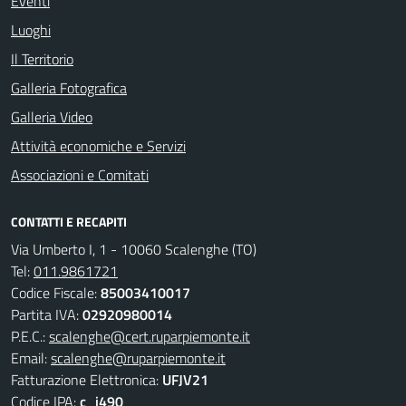
Eventi
Luoghi
Il Territorio
Galleria Fotografica
Galleria Video
Attività economiche e Servizi
Associazioni e Comitati
CONTATTI E RECAPITI
Via Umberto I, 1 - 10060 Scalenghe (TO)
Tel:
011.9861721
Codice Fiscale:
85003410017
Partita IVA:
02920980014
P.E.C.:
scalenghe@cert.ruparpiemonte.it
Email:
scalenghe@ruparpiemonte.it
Fatturazione Elettronica:
UFJV21
Codice IPA:
c_i490