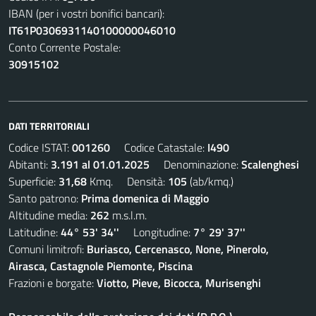
IBAN (per i vostri bonifici bancari):
IT61P0306931140100000046010
Conto Corrente Postale:
30915102
DATI TERRITORIALI
Codice ISTAT:
001260
Codice Catastale:
I490
Abitanti:
3.191 al 01.01.2025
Denominazione:
Scalenghesi
Superficie:
31,68
Kmq. Densità:
105
(ab/kmq.)
Santo patrono:
Prima domenica di Maggio
Altitudine media:
262
m.s.l.m.
Latitudine:
44° 53' 34''
Longitudine:
7° 29' 37''
Comuni limitrofi:
Buriasco, Cercenasco, None, Pinerolo,
Airasca, Castagnole Piemonte, Piscina
Frazioni e borgate:
Viotto, Pieve, Bicocca, Murisenghi