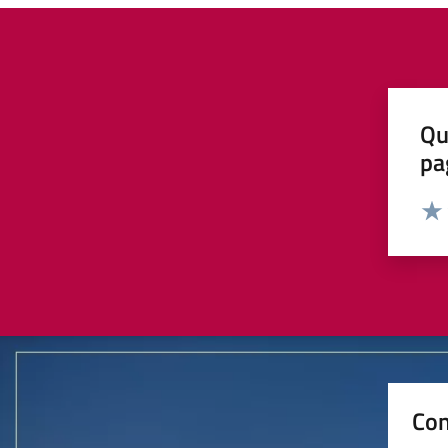
Qu
pa
Valut
Valu
Con