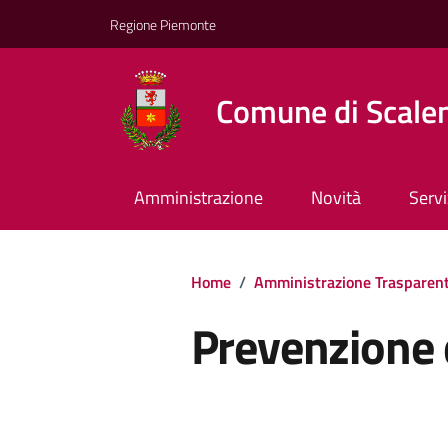
Regione Piemonte
Comune di Scale
Amministrazione
Novità
Servi
Home
/
Amministrazione Trasparen
Prevenzione 