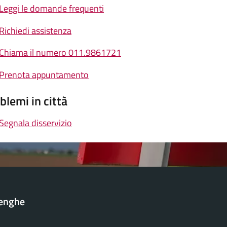
Leggi le domande frequenti
Richiedi assistenza
Chiama il numero 011.9861721
Prenota appuntamento
blemi in città
Segnala disservizio
lenghe