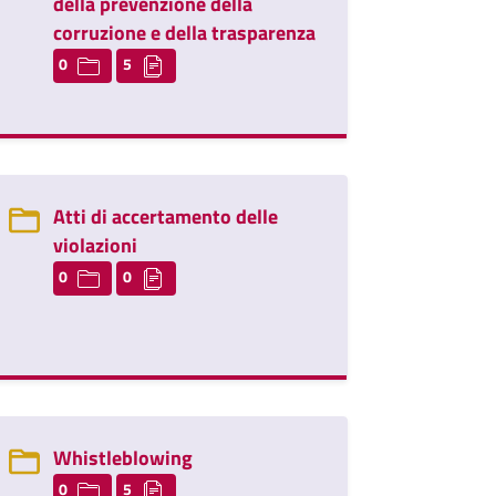
della prevenzione della
corruzione e della trasparenza
0
5
Atti di accertamento delle
violazioni
0
0
Whistleblowing
0
5