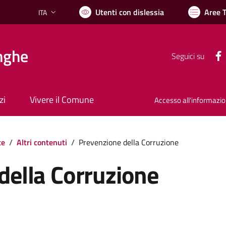
Utenti con dislessia
Aree 
ITA
Lingua attiva:
nghe
Seguici su
zi
Vivere il Comune
Accesso all'informazi
te
/
Altri contenuti
/
Prevenzione della Corruzione
della Corruzione