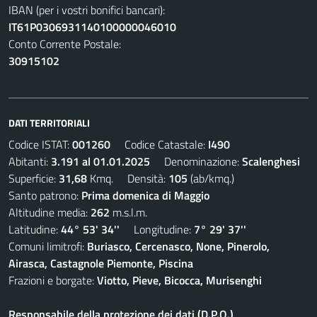
IBAN (per i vostri bonifici bancari):
IT61P0306931140100000046010
Conto Corrente Postale:
30915102
DATI TERRITORIALI
Codice ISTAT:
001260
Codice Catastale:
I490
Abitanti:
3.191 al 01.01.2025
Denominazione:
Scalenghesi
Superficie:
31,68
Kmq. Densità:
105
(ab/kmq.)
Santo patrono:
Prima domenica di Maggio
Altitudine media:
262
m.s.l.m.
Latitudine:
44° 53' 34''
Longitudine:
7° 29' 37''
Comuni limitrofi:
Buriasco, Cercenasco, None, Pinerolo,
Airasca, Castagnole Piemonte, Piscina
Frazioni e borgate:
Viotto, Pieve, Bicocca, Murisenghi
Responsabile della protezione dei dati (D.P.O.)