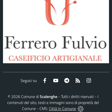
Facebook
YouTube
Telegram
RSS
Instagram
Seguici su
©
2026
Comune di
Scalenghe
- Tutti i diritti riservati - I
contenuti del sito, testi e immagini sono di proprietà del
Comune - CMS:
Città In Comune