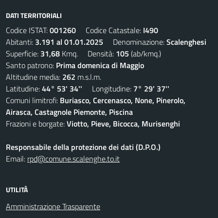
DATI TERRITORIALI
Codice ISTAT:
001260
Codice Catastale:
I490
Abitanti:
3.191 al 01.01.2025
Denominazione:
Scalenghesi
Superficie:
31,68
Kmq. Densità:
105
(ab/kmq.)
Santo patrono:
Prima domenica di Maggio
Altitudine media:
262
m.s.l.m.
Latitudine:
44° 53' 34''
Longitudine:
7° 29' 37''
Comuni limitrofi:
Buriasco, Cercenasco, None, Pinerolo,
Airasca, Castagnole Piemonte, Piscina
Frazioni e borgate:
Viotto, Pieve, Bicocca, Murisenghi
Responsabile della protezione dei dati (D.P.O.)
Email:
rpd@comune.scalenghe.to.it
UTILITÀ
Amministrazione Trasparente