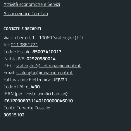
Attività economiche e Servizi
Associazioni e Comitati
CONTATTI E RECAPITI
Via Umberto I, 1 - 10060 Scalenghe (TO)
Tel:
011.9861721
Codice Fiscale:
85003410017
Partita IVA:
02920980014
P.E.C.:
scalenghe@cert.ruparpiemonte.it
Email:
scalenghe@ruparpiemonte.it
Fatturazione Elettronica:
UFJV21
Codice IPA:
c_i490
IBAN (per i vostri bonifici bancari):
IT61P0306931140100000046010
Conto Corrente Postale:
30915102