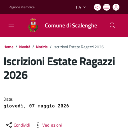
ITA
Regione Piemonte
Lingua attiva:
Comune di Scalenghe
Home
/
Novità
/
Notizie
/
Iscrizioni Estate Ragazzi 2026
Iscrizioni Estate Ragazzi
2026
Dettagli del documento
Data:
giovedì, 07 maggio 2026
Condividi
Vedi azioni