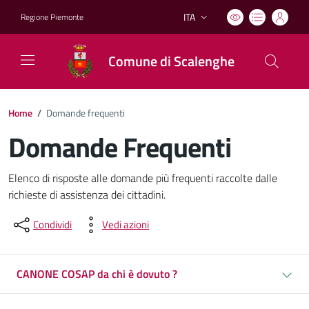
ITA
Regione Piemonte
Lingua attiva:
Comune di Scalenghe
Home
/
Domande frequenti
Domande Frequenti
Dettagli del documento
Elenco di risposte alle domande più frequenti raccolte dalle
richieste di assistenza dei cittadini.
Condividi
Vedi azioni
CANONE COSAP da chi è dovuto ?