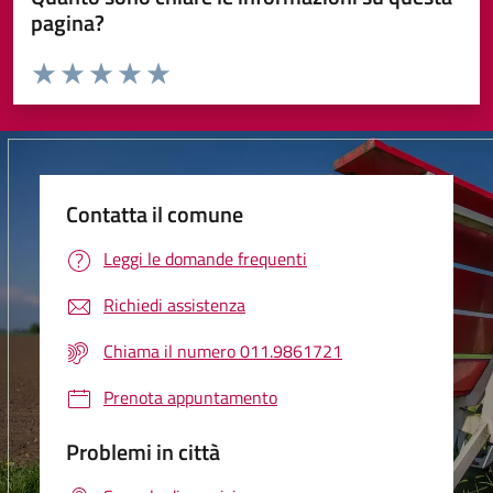
pagina?
Valuta da 1 a 5 stelle la pagina
Valuta 1 stelle su 5
Valuta 2 stelle su 5
Valuta 3 stelle su 5
Valuta 4 stelle su 5
Valuta 5 stelle su 5
Contatta il comune
Leggi le domande frequenti
Richiedi assistenza
Chiama il numero 011.9861721
Prenota appuntamento
Problemi in città