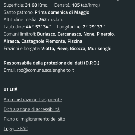
Superficie:
31,68
Kmq. Densità:
105
(ab/kmq.)
Santo patrono:
Prima domenica di Maggio
Altitudine media:
262
m.s.l.m.
Latitudine:
44° 53' 34''
Longitudine:
7° 29' 37''
Comuni limitrofi:
Buriasco, Cercenasco, None, Pinerolo,
Airasca, Castagnole Piemonte, Piscina
Frazioni e borgate:
Viotto, Pieve, Bicocca, Murisenghi
Responsabile della protezione dei dati (D.P.O.)
Email:
rpd@comune.scalenghe.to.it
UTILITÀ
Amministrazione Trasparente
Dichiarazione di accessibilità
Piano di miglioramento del sito
Leggi le FAQ