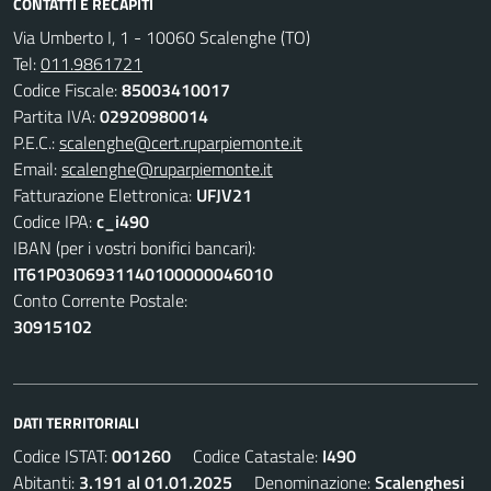
CONTATTI E RECAPITI
Via Umberto I, 1 - 10060 Scalenghe (TO)
Tel:
011.9861721
Codice Fiscale:
85003410017
Partita IVA:
02920980014
P.E.C.:
scalenghe@cert.ruparpiemonte.it
Email:
scalenghe@ruparpiemonte.it
Fatturazione Elettronica:
UFJV21
Codice IPA:
c_i490
IBAN (per i vostri bonifici bancari):
IT61P0306931140100000046010
Conto Corrente Postale:
30915102
DATI TERRITORIALI
Codice ISTAT:
001260
Codice Catastale:
I490
Abitanti:
3.191 al 01.01.2025
Denominazione:
Scalenghesi