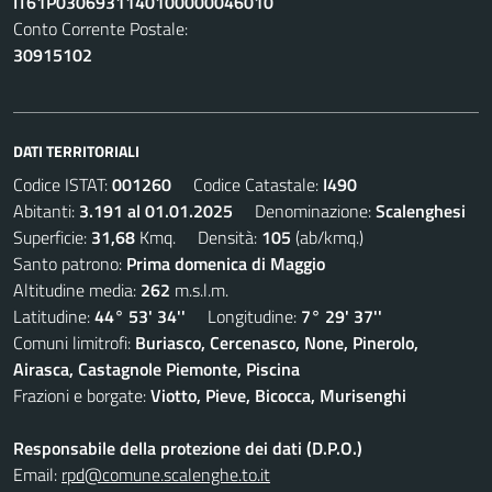
IT61P0306931140100000046010
Conto Corrente Postale:
30915102
DATI TERRITORIALI
Codice ISTAT:
001260
Codice Catastale:
I490
Abitanti:
3.191 al 01.01.2025
Denominazione:
Scalenghesi
Superficie:
31,68
Kmq. Densità:
105
(ab/kmq.)
Santo patrono:
Prima domenica di Maggio
Altitudine media:
262
m.s.l.m.
Latitudine:
44° 53' 34''
Longitudine:
7° 29' 37''
Comuni limitrofi:
Buriasco, Cercenasco, None, Pinerolo,
Airasca, Castagnole Piemonte, Piscina
Frazioni e borgate:
Viotto, Pieve, Bicocca, Murisenghi
Responsabile della protezione dei dati (D.P.O.)
Email:
rpd@comune.scalenghe.to.it