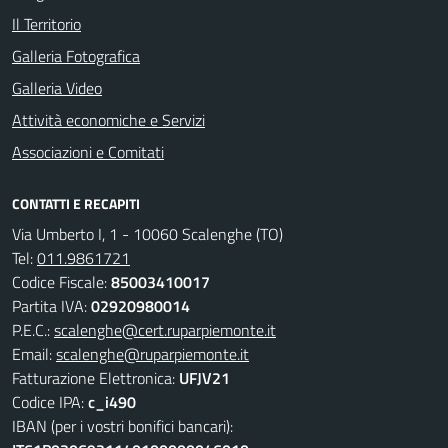
Il Territorio
Galleria Fotografica
Galleria Video
Attività economiche e Servizi
Associazioni e Comitati
CONTATTI E RECAPITI
Via Umberto I, 1 - 10060 Scalenghe (TO)
Tel:
011.9861721
Codice Fiscale:
85003410017
Partita IVA:
02920980014
P.E.C.:
scalenghe@cert.ruparpiemonte.it
Email:
scalenghe@ruparpiemonte.it
Fatturazione Elettronica:
UFJV21
Codice IPA:
c_i490
IBAN (per i vostri bonifici bancari):