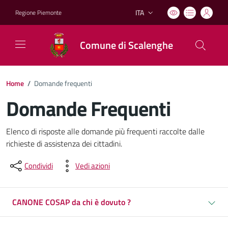
ITA
Regione Piemonte
Lingua attiva:
Comune di Scalenghe
Home
/
Domande frequenti
Domande Frequenti
Dettagli del documento
Elenco di risposte alle domande più frequenti raccolte dalle
richieste di assistenza dei cittadini.
Condividi
Vedi azioni
CANONE COSAP da chi è dovuto ?