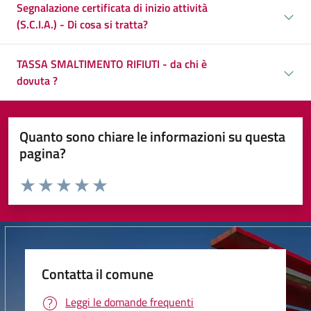
Segnalazione certificata di inizio attività
(S.C.I.A.) - Di cosa si tratta?
TASSA SMALTIMENTO RIFIUTI - da chi è
dovuta ?
Quanto sono chiare le informazioni su questa
pagina?
Valuta da 1 a 5 stelle la pagina
Valuta 1 stelle su 5
Valuta 2 stelle su 5
Valuta 3 stelle su 5
Valuta 4 stelle su 5
Valuta 5 stelle su 5
Contatta il comune
Leggi le domande frequenti