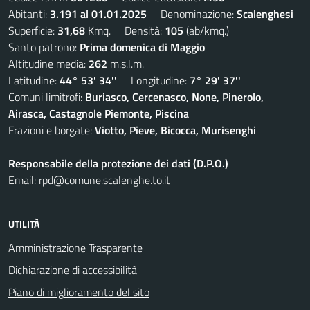
Abitanti:
3.191 al 01.01.2025
Denominazione:
Scalenghesi
Superficie:
31,68
Kmq. Densità:
105
(ab/kmq.)
Santo patrono:
Prima domenica di Maggio
Altitudine media:
262
m.s.l.m.
Latitudine:
44° 53' 34''
Longitudine:
7° 29' 37''
Comuni limitrofi:
Buriasco, Cercenasco, None, Pinerolo,
Airasca, Castagnole Piemonte, Piscina
Frazioni e borgate:
Viotto, Pieve, Bicocca, Murisenghi
Responsabile della protezione dei dati (D.P.O.)
Email:
rpd@comune.scalenghe.to.it
UTILITÀ
Amministrazione Trasparente
Dichiarazione di accessibilità
Piano di miglioramento del sito