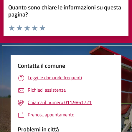
Quanto sono chiare le informazioni su questa
pagina?
Valuta da 1 a 5 stelle la pagina
Valuta 1 stelle su 5
Valuta 2 stelle su 5
Valuta 3 stelle su 5
Valuta 4 stelle su 5
Valuta 5 stelle su 5
Contatta il comune
Leggi le domande frequenti
Richiedi assistenza
Chiama il numero 011.9861721
Prenota appuntamento
Problemi in città