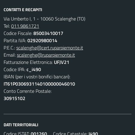
CONTATTI E RECAPITI
Via Umberto I, 1 - 10060 Scalenghe (TO)
Tel:
011.9861721
Codice Fiscale:
85003410017
Partita IVA:
02920980014
P.E.C.:
scalenghe@cert.ruparpiemonte.it
Email:
scalenghe@ruparpiemonte.it
Fatturazione Elettronica:
UFJV21
Codice IPA:
c_i490
IBAN (per i vostri bonifici bancari):
IT61P0306931140100000046010
Conto Corrente Postale:
30915102
DATI TERRITORIALI
Codice ISTAT:
001260
Codice Catastale:
I490