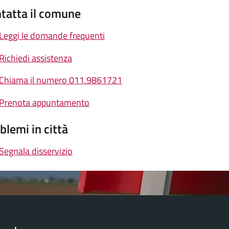
tatta il comune
Leggi le domande frequenti
Richiedi assistenza
Chiama il numero 011.9861721
Prenota appuntamento
blemi in città
Segnala disservizio