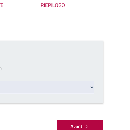
TE
RIEPILOGO
o
Avanti