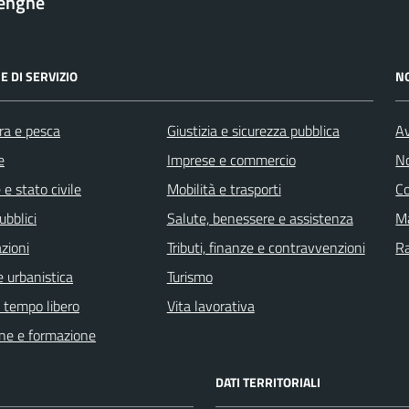
lenghe
E DI SERVIZIO
N
ra e pesca
Giustizia e sicurezza pubblica
Av
e
Imprese e commercio
No
e stato civile
Mobilità e trasporti
C
ubblici
Salute, benessere e assistenza
Ma
zioni
Tributi, finanze e contravvenzioni
R
 urbanistica
Turismo
e tempo libero
Vita lavorativa
ne e formazione
DATI TERRITORIALI