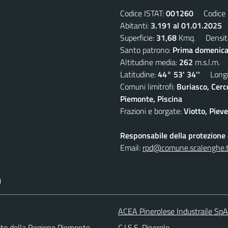
Codice ISTAT:
001260
Codice C
Abitanti:
3.191 al 01.01.2025
D
Superficie:
31,68
Kmq. Densit
Santo patrono:
Prima domenica
Altitudine media:
262
m.s.l.m.
Latitudine:
44° 53' 34''
Longit
Comuni limitrofi:
Buriasco, Cerc
Piemonte, Piscina
Frazioni e borgate:
Viotto, Piev
Responsabile della protezione d
Email:
rpd@comune.scalenghe.t
I
ACEA Pinerolese Industraile SpA
 sito della Regione Piemonte
C.I.S.S. Pinerolo