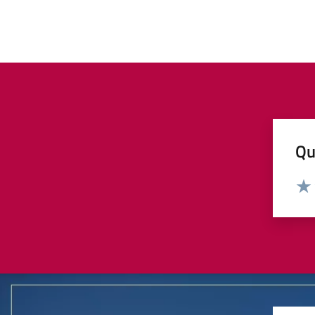
Qu
Valut
Valu