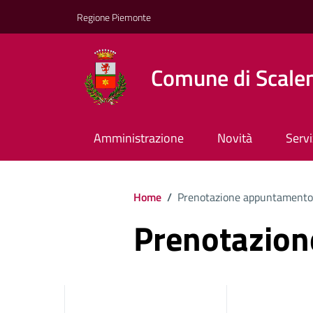
Regione Piemonte
Comune di Scale
Amministrazione
Novità
Servi
Home
/
Prenotazione appuntamento
Prenotazio