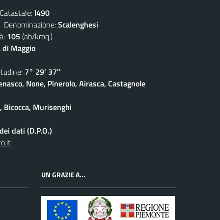
atastale:
I490
enominazione:
Scalenghesi
à:
105
(ab/kmq.)
 di Maggio
udine:
7° 29' 37''
enasco, None, Pinerolo, Airasca, Castagnole
e, Bicocca, Murisenghi
ei dati (D.P.O.)
o.it
UN GRAZIE A...