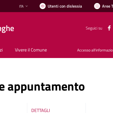
Utenti con dislessia
Aree 
ITA
Lingua attiva:
nghe
Seguici su
zi
Vivere il Comune
Accesso all'informazi
ne appuntamento
DETTAGLI