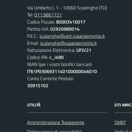
Via Umberto I, 1 - 10060 Scalenghe (TO)
Tel:
011.9861721
Codice Fiscale:
85003410017
Partita IVA:
02920980014
P.E.C.:
scalenghe@cert.ruparpiemonte.it
Email:
scalenghe@ruparpiemonte.it
Fatturazione Elettronica:
UFJV21
Codice IPA:
c_i490
IBAN (per i vostri bonifici bancari):
IT61P0306931140100000046010
Conto Corrente Postale:
30915102
UTILITÀ
SITI AMIC
Amministrazione Trasparente
SMAT
Dichiarazione di accessibilità
Visita il