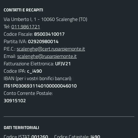
CONTATTI E RECAPITI
Via Umberto I, 1 - 10060 Scalenghe (TO)
Tel:
011.9861721
Codice Fiscale:
85003410017
Partita IVA:
02920980014
P.E.C.:
scalenghe@cert.ruparpiemonte.it
Email:
scalenghe@ruparpiemonte.it
Fatturazione Elettronica:
UFJV21
Codice IPA:
c_i490
IBAN (per i vostri bonifici bancari):
IT61P0306931140100000046010
Conto Corrente Postale:
30915102
DATI TERRITORIALI
Codice ISTAT:
001260
Codice Catastale:
I490