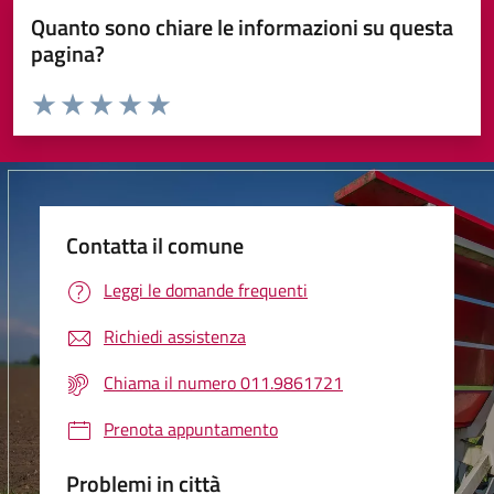
Quanto sono chiare le informazioni su questa
pagina?
Valuta da 1 a 5 stelle la pagina
Valuta 1 stelle su 5
Valuta 2 stelle su 5
Valuta 3 stelle su 5
Valuta 4 stelle su 5
Valuta 5 stelle su 5
Contatta il comune
Leggi le domande frequenti
Richiedi assistenza
Chiama il numero 011.9861721
Prenota appuntamento
Problemi in città