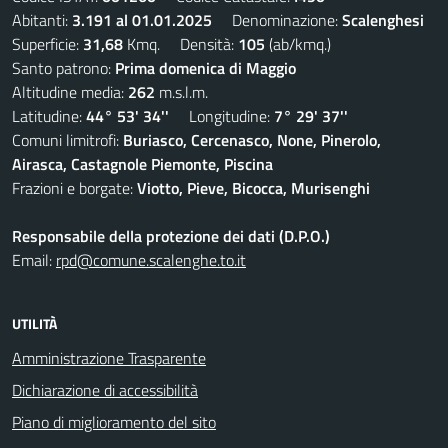
Abitanti:
3.191 al 01.01.2025
Denominazione:
Scalenghesi
Superficie:
31,68
Kmq. Densità:
105
(ab/kmq.)
Santo patrono:
Prima domenica di Maggio
Altitudine media:
262
m.s.l.m.
Latitudine:
44° 53' 34''
Longitudine:
7° 29' 37''
Comuni limitrofi:
Buriasco, Cercenasco, None, Pinerolo,
Airasca, Castagnole Piemonte, Piscina
Frazioni e borgate:
Viotto, Pieve, Bicocca, Murisenghi
Responsabile della protezione dei dati (D.P.O.)
Email:
rpd@comune.scalenghe.to.it
UTILITÀ
Amministrazione Trasparente
Dichiarazione di accessibilità
Piano di miglioramento del sito