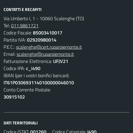
CONTATTI E RECAPITI
Via Umberto I, 1 - 10060 Scalenghe (TO)
Tel:
011.9861721
Codice Fiscale:
85003410017
Partita IVA:
02920980014
P.E.C.:
scalenghe@cert.ruparpiemonte.it
Email:
scalenghe@ruparpiemonte.it
Fatturazione Elettronica:
UFJV21
Codice IPA:
c_i490
IBAN (per i vostri bonifici bancari):
IT61P0306931140100000046010
Conto Corrente Postale:
30915102
DATI TERRITORIALI
Codice ISTAT:
001260
Codice Catastale:
I490