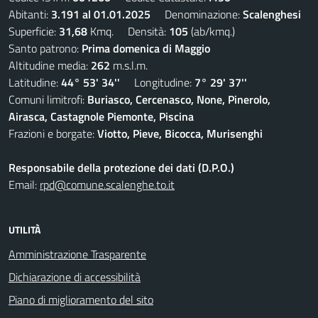
Abitanti:
3.191 al 01.01.2025
Denominazione:
Scalenghesi
Superficie:
31,68
Kmq. Densità:
105
(ab/kmq.)
Santo patrono:
Prima domenica di Maggio
Altitudine media:
262
m.s.l.m.
Latitudine:
44° 53' 34''
Longitudine:
7° 29' 37''
Comuni limitrofi:
Buriasco, Cercenasco, None, Pinerolo,
Airasca, Castagnole Piemonte, Piscina
Frazioni e borgate:
Viotto, Pieve, Bicocca, Murisenghi
Responsabile della protezione dei dati (D.P.O.)
Email:
rpd@comune.scalenghe.to.it
UTILITÀ
Amministrazione Trasparente
Dichiarazione di accessibilità
Piano di miglioramento del sito