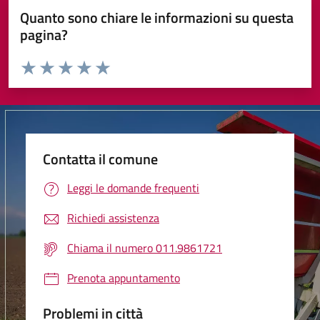
Quanto sono chiare le informazioni su questa
pagina?
Valuta da 1 a 5 stelle la pagina
Valuta 1 stelle su 5
Valuta 2 stelle su 5
Valuta 3 stelle su 5
Valuta 4 stelle su 5
Valuta 5 stelle su 5
Contatta il comune
Leggi le domande frequenti
Richiedi assistenza
Chiama il numero 011.9861721
Prenota appuntamento
Problemi in città