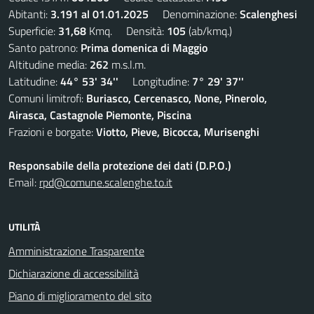
Abitanti:
3.191 al 01.01.2025
Denominazione:
Scalenghesi
Superficie:
31,68
Kmq. Densità:
105
(ab/kmq.)
Santo patrono:
Prima domenica di Maggio
Altitudine media:
262
m.s.l.m.
Latitudine:
44° 53' 34''
Longitudine:
7° 29' 37''
Comuni limitrofi:
Buriasco, Cercenasco, None, Pinerolo,
Airasca, Castagnole Piemonte, Piscina
Frazioni e borgate:
Viotto, Pieve, Bicocca, Murisenghi
Responsabile della protezione dei dati (D.P.O.)
Email:
rpd@comune.scalenghe.to.it
UTILITÀ
Amministrazione Trasparente
Dichiarazione di accessibilità
Piano di miglioramento del sito