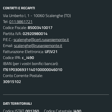
CONTATTI E RECAPITI
Via Umberto I, 1 - 10060 Scalenghe (TO)
Tel:
011.9861721
Codice Fiscale:
85003410017
Partita IVA:
02920980014
P.E.C.:
scalenghe@cert.ruparpiemonte.it
Email:
scalenghe@ruparpiemonte.it
Fatturazione Elettronica:
UFJV21
Codice IPA:
c_i490
IBAN (per i vostri bonifici bancari):
IT61P0306931140100000046010
Conto Corrente Postale:
30915102
DATI TERRITORIALI
Codice ISTAT:
001260
Codice Catastale:
I490