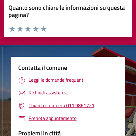
Quanto sono chiare le informazioni su questa
pagina?
Valuta da 1 a 5 stelle la pagina
Valuta 1 stelle su 5
Valuta 2 stelle su 5
Valuta 3 stelle su 5
Valuta 4 stelle su 5
Valuta 5 stelle su 5
Contatta il comune
Leggi le domande frequenti
Richiedi assistenza
Chiama il numero 011.9861721
Prenota appuntamento
Problemi in città