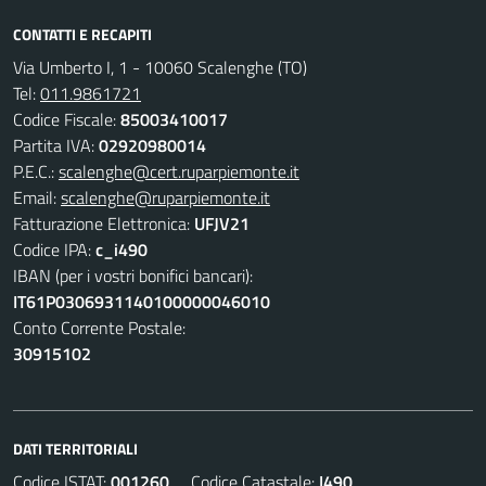
CONTATTI E RECAPITI
Via Umberto I, 1 - 10060 Scalenghe (TO)
Tel:
011.9861721
Codice Fiscale:
85003410017
Partita IVA:
02920980014
P.E.C.:
scalenghe@cert.ruparpiemonte.it
Email:
scalenghe@ruparpiemonte.it
Fatturazione Elettronica:
UFJV21
Codice IPA:
c_i490
IBAN (per i vostri bonifici bancari):
IT61P0306931140100000046010
Conto Corrente Postale:
30915102
DATI TERRITORIALI
Codice ISTAT:
001260
Codice Catastale:
I490