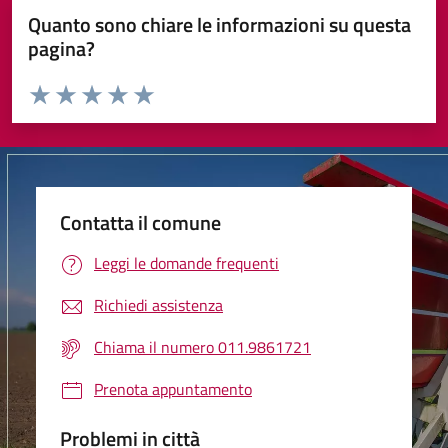
Quanto sono chiare le informazioni su questa
pagina?
Valuta da 1 a 5 stelle la pagina
Valuta 1 stelle su 5
Valuta 2 stelle su 5
Valuta 3 stelle su 5
Valuta 4 stelle su 5
Valuta 5 stelle su 5
Contatta il comune
Leggi le domande frequenti
Richiedi assistenza
Chiama il numero 011.9861721
Prenota appuntamento
Problemi in città