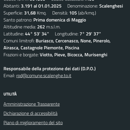
Abitanti:
3.191 al 01.01.2025
Denominazione:
Scalenghesi
Superficie:
31,68
Kmq. Densità:
105
(ab/kmq.)
Santo patrono:
Prima domenica di Maggio
Altitudine media:
262
m.s.l.m.
Latitudine:
44° 53' 34''
Longitudine:
7° 29' 37''
Comuni limitrofi:
Buriasco, Cercenasco, None, Pinerolo,
Airasca, Castagnole Piemonte, Piscina
Frazioni e borgate:
Viotto, Pieve, Bicocca, Murisenghi
Responsabile della protezione dei dati (D.P.O.)
Email:
rpd@comune.scalenghe.to.it
UTILITÀ
Amministrazione Trasparente
Dichiarazione di accessibilità
Piano di miglioramento del sito