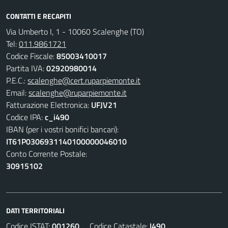
CONTATTI E RECAPITI
Via Umberto I, 1 - 10060 Scalenghe (TO)
Tel:
011.9861721
Codice Fiscale:
85003410017
Partita IVA:
02920980014
P.E.C.:
scalenghe@cert.ruparpiemonte.it
Email:
scalenghe@ruparpiemonte.it
Fatturazione Elettronica:
UFJV21
Codice IPA:
c_i490
IBAN (per i vostri bonifici bancari):
IT61P0306931140100000046010
Conto Corrente Postale:
30915102
DATI TERRITORIALI
Codice ISTAT:
001260
Codice Catastale:
I490