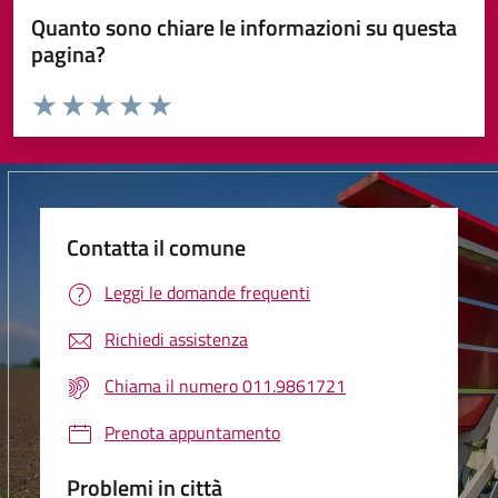
Quanto sono chiare le informazioni su questa
pagina?
Valuta da 1 a 5 stelle la pagina
Valuta 1 stelle su 5
Valuta 2 stelle su 5
Valuta 3 stelle su 5
Valuta 4 stelle su 5
Valuta 5 stelle su 5
Contatta il comune
Leggi le domande frequenti
Richiedi assistenza
Chiama il numero 011.9861721
Prenota appuntamento
Problemi in città