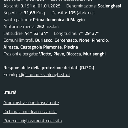
Abitanti:
3.191 al 01.01.2025
Denominazione:
Scalenghesi
Superficie:
31,68
Kmq. Densità:
105
(ab/kmq.)
Santo patrono:
Prima domenica di Maggio
Altitudine media:
262
m.s.l.m.
Latitudine:
44° 53' 34''
Longitudine:
7° 29' 37''
Comuni limitrofi:
Buriasco, Cercenasco, None, Pinerolo,
Airasca, Castagnole Piemonte, Piscina
Frazioni e borgate:
Viotto, Pieve, Bicocca, Murisenghi
Responsabile della protezione dei dati (D.P.O.)
Email:
rpd@comune.scalenghe.to.it
UTILITÀ
Amministrazione Trasparente
Dichiarazione di accessibilità
Piano di miglioramento del sito