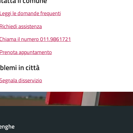
tatta il comune
Leggi le domande frequenti
Richiedi assistenza
Chiama il numero 011.9861721
Prenota appuntamento
blemi in città
Segnala disservizio
lenghe