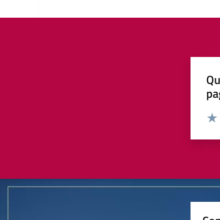
Qu
pa
Valut
Valu