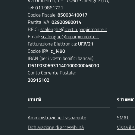
Via Umberto I, 1 - 10060 Scalenghe (TO)
Tel:
011.9861721
Codice Fiscale:
85003410017
Partita IVA:
02920980014
P.E.C.:
scalenghe@cert.ruparpiemonte.it
Email:
scalenghe@ruparpiemonte.it
Fatturazione Elettronica:
UFJV21
Codice IPA:
c_i490
IBAN (per i vostri bonifici bancari):
IT61P0306931140100000046010
Conto Corrente Postale:
30915102
UTILITÀ
SITI AMIC
Amministrazione Trasparente
SMAT
Dichiarazione di accessibilità
Visita il