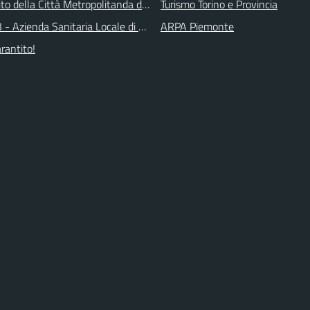
 sito della Città Metropolitanda di Torino
Turismo Torino e Provincia
 - Azienda Sanitaria Locale di Collegno e Pinerolo
ARPA Piemonte
arantito!