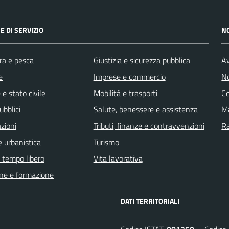
E DI SERVIZIO
N
ra e pesca
Giustizia e sicurezza pubblica
Av
e
Imprese e commercio
No
e stato civile
Mobilità e trasporti
C
ubblici
Salute, benessere e assistenza
Ma
zioni
Tributi, finanze e contravvenzioni
R
 urbanistica
Turismo
e tempo libero
Vita lavorativa
ne e formazione
DATI TERRITORIALI