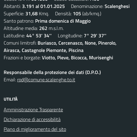
Abitanti:
3.191 al 01.01.2025
Denominazione:
Scalenghesi
Superficie:
31,68
Kmq. Densità:
105
(ab/kmq.)
Santo patrono:
Prima domenica di Maggio
Altitudine media:
262
m.s.l.m.
Latitudine:
44° 53' 34''
Longitudine:
7° 29' 37''
Comuni limitrofi:
Buriasco, Cercenasco, None, Pinerolo,
Airasca, Castagnole Piemonte, Piscina
Frazioni e borgate:
Viotto, Pieve, Bicocca, Murisenghi
Responsabile della protezione dei dati (D.P.O.)
Email:
rpd@comune.scalenghe.to.it
UTILITÀ
Amministrazione Trasparente
Dichiarazione di accessibilità
Piano di miglioramento del sito