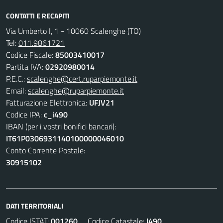
CONTATTI E RECAPITI
Via Umberto I, 1 - 10060 Scalenghe (TO)
Tel:
011.9861721
Codice Fiscale:
85003410017
Partita IVA:
02920980014
P.E.C.:
scalenghe@cert.ruparpiemonte.it
Email:
scalenghe@ruparpiemonte.it
Fatturazione Elettronica:
UFJV21
Codice IPA:
c_i490
IBAN (per i vostri bonifici bancari):
IT61P0306931140100000046010
Conto Corrente Postale:
30915102
DATI TERRITORIALI
Codice ISTAT:
001260
Codice Catastale:
I490