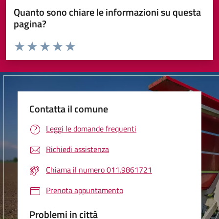
Quanto sono chiare le informazioni su questa
pagina?
Valuta da 1 a 5 stelle la pagina
Valuta 1 stelle su 5
Valuta 2 stelle su 5
Valuta 3 stelle su 5
Valuta 4 stelle su 5
Valuta 5 stelle su 5
Contatta il comune
Leggi le domande frequenti
Richiedi assistenza
Chiama il numero 011.9861721
Prenota appuntamento
Problemi in città