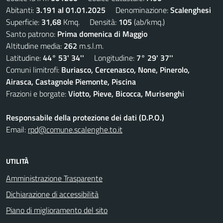
Abitanti:
3.191 al 01.01.2025
Denominazione:
Scalenghesi
Superficie:
31,68
Kmq. Densità:
105
(ab/kmq.)
Santo patrono:
Prima domenica di Maggio
Altitudine media:
262
m.s.l.m.
Latitudine:
44° 53' 34''
Longitudine:
7° 29' 37''
Comuni limitrofi:
Buriasco, Cercenasco, None, Pinerolo,
Airasca, Castagnole Piemonte, Piscina
Frazioni e borgate:
Viotto, Pieve, Bicocca, Murisenghi
Responsabile della protezione dei dati (D.P.O.)
Email:
rpd@comune.scalenghe.to.it
UTILITÀ
Amministrazione Trasparente
Dichiarazione di accessibilità
Piano di miglioramento del sito