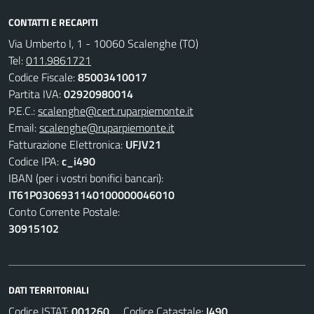
CONTATTI E RECAPITI
Via Umberto I, 1 - 10060 Scalenghe (TO)
Tel:
011.9861721
Codice Fiscale:
85003410017
Partita IVA:
02920980014
P.E.C.:
scalenghe@cert.ruparpiemonte.it
Email:
scalenghe@ruparpiemonte.it
Fatturazione Elettronica:
UFJV21
Codice IPA:
c_i490
IBAN (per i vostri bonifici bancari):
IT61P0306931140100000046010
Conto Corrente Postale:
30915102
DATI TERRITORIALI
Codice ISTAT:
001260
Codice Catastale:
I490