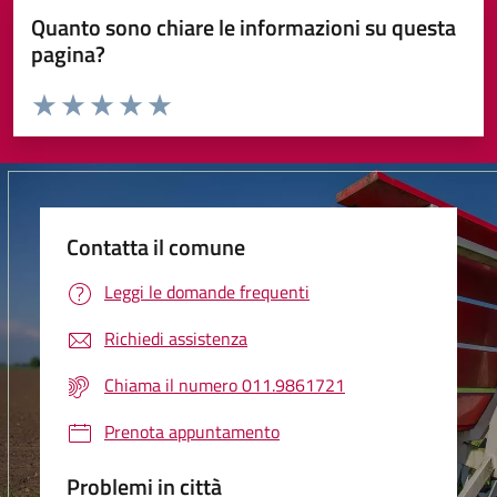
Quanto sono chiare le informazioni su questa
pagina?
Valuta da 1 a 5 stelle la pagina
Valuta 1 stelle su 5
Valuta 2 stelle su 5
Valuta 3 stelle su 5
Valuta 4 stelle su 5
Valuta 5 stelle su 5
Contatta il comune
Leggi le domande frequenti
Richiedi assistenza
Chiama il numero 011.9861721
Prenota appuntamento
Problemi in città