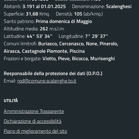
Abitanti:
3.191 al 01.01.2025
Denominazione:
Scalenghesi
Superficie:
31,68
Kmq. Densità:
105
(ab/kmq.)
Santo patrono:
Prima domenica di Maggio
Altitudine media:
262
m.s.l.m.
Latitudine:
44° 53' 34''
Longitudine:
7° 29' 37''
Comuni limitrofi:
Buriasco, Cercenasco, None, Pinerolo,
Airasca, Castagnole Piemonte, Piscina
Frazioni e borgate:
Viotto, Pieve, Bicocca, Murisenghi
Responsabile della protezione dei dati (D.P.O.)
Email:
rpd@comune.scalenghe.to.it
UTILITÀ
Amministrazione Trasparente
Dichiarazione di accessibilità
Piano di miglioramento del sito