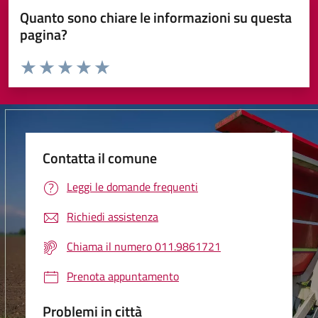
Quanto sono chiare le informazioni su questa
pagina?
Valuta da 1 a 5 stelle la pagina
Valuta 1 stelle su 5
Valuta 2 stelle su 5
Valuta 3 stelle su 5
Valuta 4 stelle su 5
Valuta 5 stelle su 5
Contatta il comune
Leggi le domande frequenti
Richiedi assistenza
Chiama il numero 011.9861721
Prenota appuntamento
Problemi in città