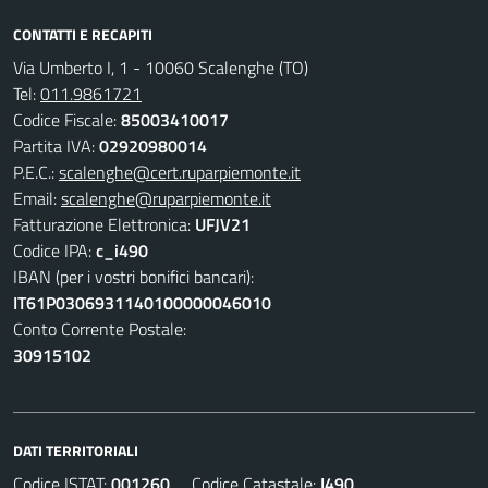
CONTATTI E RECAPITI
Via Umberto I, 1 - 10060 Scalenghe (TO)
Tel:
011.9861721
Codice Fiscale:
85003410017
Partita IVA:
02920980014
P.E.C.:
scalenghe@cert.ruparpiemonte.it
Email:
scalenghe@ruparpiemonte.it
Fatturazione Elettronica:
UFJV21
Codice IPA:
c_i490
IBAN (per i vostri bonifici bancari):
IT61P0306931140100000046010
Conto Corrente Postale:
30915102
DATI TERRITORIALI
Codice ISTAT:
001260
Codice Catastale:
I490