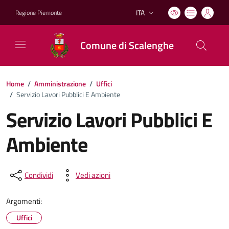
ITA
Regione Piemonte
Lingua attiva:
Comune di Scalenghe
Home
/
Amministrazione
/
Uffici
/
Servizio Lavori Pubblici E Ambiente
Servizio Lavori Pubblici E
Ambiente
Condividi
Vedi azioni
Argomenti:
Uffici