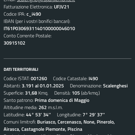
Fatturazione Elettronica:
UFJV21
Codice IPA:
c_i490
IBAN (per i vostri bonifici bancari):
IT61P0306931140100000046010
Conto Corrente Postale:
30915102
DATI TERRITORIALI
Codice ISTAT:
001260
Codice Catastale:
I490
Abitanti:
3.191 al 01.01.2025
Denominazione:
Scalenghesi
Superficie:
31,68
Kmq. Densità:
105
(ab/kmq.)
Santo patrono:
Prima domenica di Maggio
Altitudine media:
262
m.s.l.m.
Latitudine:
44° 53' 34''
Longitudine:
7° 29' 37''
Comuni limitrofi:
Buriasco, Cercenasco, None, Pinerolo,
Airasca, Castagnole Piemonte, Piscina